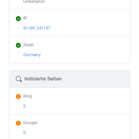
Unbekannt
IP
:
91.195.241.137
Stadt
:
Germany
Indizierte Seiten
Bing
:
0
Google
:
0