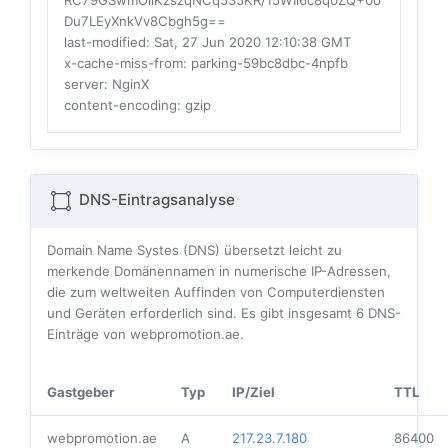
RC79GSwmOllKzszqNCq535KR/15WIi6c8q0ZQ+0o
Du7LEyXnkVv8Cbgh5g==
last-modified
: Sat, 27 Jun 2020 12:10:38 GMT
x-cache-miss-from
: parking-59bc8dbc-4npfb
server
: NginX
content-encoding
: gzip
DNS-Eintragsanalyse
Domain Name Systes (DNS) übersetzt leicht zu
merkende Domänennamen in numerische IP-Adressen,
die zum weltweiten Auffinden von Computerdiensten
und Geräten erforderlich sind. Es gibt insgesamt
6
DNS-
Einträge von webpromotion.ae.
Gastgeber
Typ
IP/Ziel
TTL
webpromotion.ae
A
217.23.7.180
86400