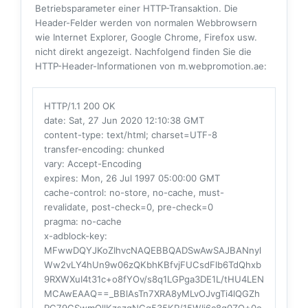
Betriebsparameter einer HTTP-Transaktion. Die
Header-Felder werden von normalen Webbrowsern
wie Internet Explorer, Google Chrome, Firefox usw.
nicht direkt angezeigt. Nachfolgend finden Sie die
HTTP-Header-Informationen von m.webpromotion.ae:
HTTP/1.1 200 OK
date
: Sat, 27 Jun 2020 12:10:38 GMT
content-type
: text/html; charset=UTF-8
transfer-encoding
: chunked
vary
: Accept-Encoding
expires
: Mon, 26 Jul 1997 05:00:00 GMT
cache-control
: no-store, no-cache, must-
revalidate, post-check=0, pre-check=0
pragma
: no-cache
x-adblock-key
:
MFwwDQYJKoZIhvcNAQEBBQADSwAwSAJBANnyl
Ww2vLY4hUn9w06zQKbhKBfvjFUCsdFlb6TdQhxb
9RXWXuI4t31c+o8fYOv/s8q1LGPga3DE1L/tHU4LEN
MCAwEAAQ==_BBlAsTn7XRA8yMLvOJvgTi4lQGZh