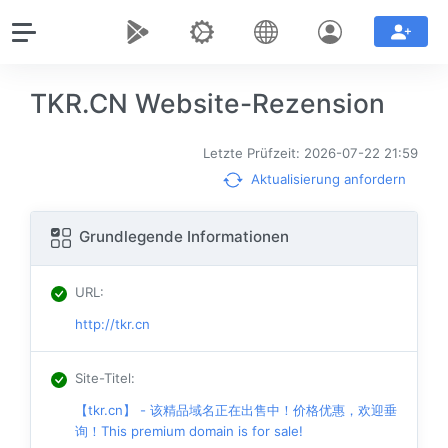
TKR.CN Website-Rezension
Letzte Prüfzeit: 2026-07-22 21:59
Aktualisierung anfordern
Grundlegende Informationen
URL
:
http://tkr.cn
Site-Titel
:
【tkr.cn】 - 该精品域名正在出售中！价格优惠，欢迎垂
询！This premium domain is for sale!