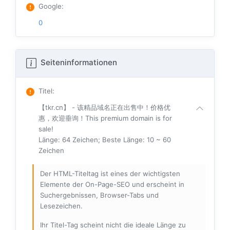
Google
:
0
Seiteninformationen
Titel
:
【tkr.cn】 - 该精品域名正在出售中！价格优
惠，欢迎垂询！This premium domain is for
sale!
Länge: 64 Zeichen; Beste Länge: 10 ~ 60
Zeichen
Der HTML-Titeltag ist eines der wichtigsten
Elemente der On-Page-SEO und erscheint in
Suchergebnissen, Browser-Tabs und
Lesezeichen.
Ihr Titel-Tag scheint nicht die ideale Länge zu