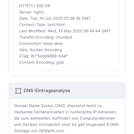
HTTP/1.1 200 OK
Server
: nginx
Date
: Tue, 16 Jun 2020 05:58:36 GMT
Content-Type
: text/html
Last-Modified
: Wed, 13 May 2020 06:49:44 GMT
Transfer-Encoding
: chunked
Connection
: keep-alive
Vary
: Accept-Encoding
ETag
: W/"5ebb9888-84af"
Content-Encoding
: gzip
DNS-Eintragsanalyse
Domain Name Systes (DNS) übersetzt leicht zu
merkende Domänennamen in numerische IP-Adressen,
die zum weltweiten Auffinden von Computerdiensten
und Geräten erforderlich sind. Es gibt insgesamt
8
DNS-
Einträge von 0830pfb.com.