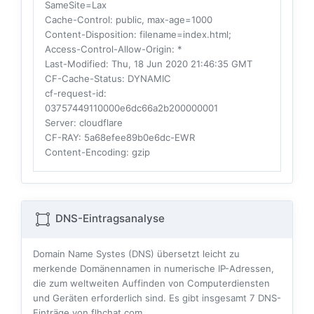
SameSite=Lax
Cache-Control
: public, max-age=1000
Content-Disposition
: filename=index.html;
Access-Control-Allow-Origin
: *
Last-Modified
: Thu, 18 Jun 2020 21:46:35 GMT
CF-Cache-Status
: DYNAMIC
cf-request-id
:
03757449110000e6dc66a2b200000001
Server
: cloudflare
CF-RAY
: 5a68efee89b0e6dc-EWR
Content-Encoding
: gzip
DNS-Eintragsanalyse
Domain Name Systes (DNS) übersetzt leicht zu
merkende Domänennamen in numerische IP-Adressen,
die zum weltweiten Auffinden von Computerdiensten
und Geräten erforderlich sind. Es gibt insgesamt
7
DNS-
Einträge von flhchat.com.