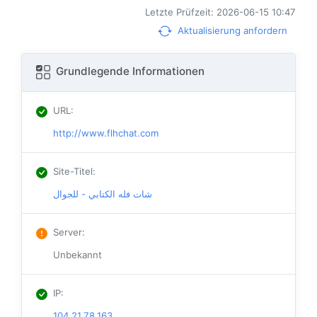
Letzte Prüfzeit: 2026-06-15 10:47
Aktualisierung anfordern
Grundlegende Informationen
URL
:
http://www.flhchat.com
Site-Titel
:
شات فله الكتابي - للجوال
Server
:
Unbekannt
IP
:
104.21.78.163