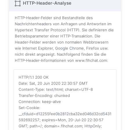
HTTP-Header-Analyse
HTTP-Header-Felder sind Bestandteile des
Nachrichtenheaders von Anfragen und Antworten im
Hypertext Transfer Protocol (HTTP). Sie definieren die
Betriebsparameter einer HTTP-Transaktion. Die
Header-Felder werden von normalen Webbrowsern
wie Internet Explorer, Google Chrome, Firefox usw.
nicht direkt angezeigt. Nachfolgend finden Sie die
HTTP-Header-Informationen von www.flhchat.com:
HTTP/1.1 200 OK
Date
: Sat, 20 Jun 2020 22:30:57 GMT
Content-Type
: text/html; charset=UTF-8
Transfer-Encoding
: chunked
Connection
: keep-alive
Set-Cookie
:
__cfduid=d12255fee0b2812cba32ed046d32cd5431
592692257; expires=Mon, 20-Jul-20 22:30:57
GMT; path=/; domain=.flhchat.com; HttpOnly;