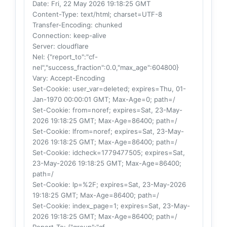
Date
: Fri, 22 May 2026 19:18:25 GMT
Content-Type
: text/html; charset=UTF-8
Transfer-Encoding
: chunked
Connection
: keep-alive
Server
: cloudflare
Nel
: {"report_to":"cf-
nel","success_fraction":0.0,"max_age":604800}
Vary
: Accept-Encoding
Set-Cookie
: user_var=deleted; expires=Thu, 01-
Jan-1970 00:00:01 GMT; Max-Age=0; path=/
Set-Cookie
: from=noref; expires=Sat, 23-May-
2026 19:18:25 GMT; Max-Age=86400; path=/
Set-Cookie
: lfrom=noref; expires=Sat, 23-May-
2026 19:18:25 GMT; Max-Age=86400; path=/
Set-Cookie
: idcheck=1779477505; expires=Sat,
23-May-2026 19:18:25 GMT; Max-Age=86400;
path=/
Set-Cookie
: lp=%2F; expires=Sat, 23-May-2026
19:18:25 GMT; Max-Age=86400; path=/
Set-Cookie
: index_page=1; expires=Sat, 23-May-
2026 19:18:25 GMT; Max-Age=86400; path=/