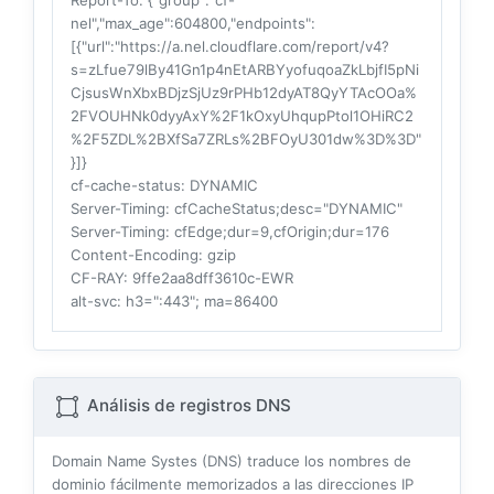
Report-To
: {"group":"cf-
nel","max_age":604800,"endpoints":
[{"url":"https://a.nel.cloudflare.com/report/v4?
s=zLfue79lBy41Gn1p4nEtARBYyofuqoaZkLbjfI5pNi
CjsusWnXbxBDjzSjUz9rPHb12dyAT8QyYTAcOOa%
2FVOUHNk0dyyAxY%2F1kOxyUhqupPtol1OHiRC2
%2F5ZDL%2BXfSa7ZRLs%2BFOyU301dw%3D%3D"
}]}
cf-cache-status
: DYNAMIC
Server-Timing
: cfCacheStatus;desc="DYNAMIC"
Server-Timing
: cfEdge;dur=9,cfOrigin;dur=176
Content-Encoding
: gzip
CF-RAY
: 9ffe2aa8dff3610c-EWR
alt-svc
: h3=":443"; ma=86400
Análisis de registros DNS
Domain Name Systes (DNS) traduce los nombres de
dominio fácilmente memorizados a las direcciones IP