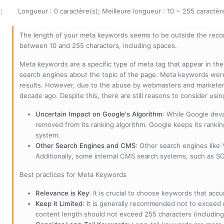
s
:
Longueur : 0 caractère(s); Meilleure longueur : 10 ~ 255 caractèr
The length of your meta keywords seems to be outside the reco
between 10 and 255 characters, including spaces.
Meta keywords are a specific type of meta tag that appear in t
search engines about the topic of the page. Meta keywords wer
results. However, due to the abuse by webmasters and marketer
decade ago. Despite this, there are still reasons to consider us
Uncertain Impact on Google's Algorithm
: While Google deva
removed from its ranking algorithm. Google keeps its ranki
system.
Other Search Engines and CMS
: Other search engines like
Additionally, some internal CMS search systems, such as SOL
Best practices for Meta Keywords
Relevance is Key
: It is crucial to choose keywords that accu
Keep it Limited
: It is generally recommended not to exceed 
content length should not exceed 255 characters (including