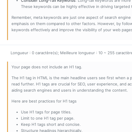
Consider Long-Tail Keywords
: Long-tail keywords are more 
These keywords can be highly effective in driving targeted t
Remember, meta keywords are just one aspect of search engine 
emphasis on them compared to other factors. However, by followi
keywords effectively and improve the visibility of your web page
Longueur : 0 caractère(s); Meilleure longueur : 10 ~ 255 caractèr
Your page does not include an H1 tag.
The H1 tag in HTML is the main headline users see first when a pa
read further. H1 tags are crucial for SEO, user experience, and ac
aiding search engines and users in understanding the content.
Here are best practices for H1 tags
Use H1 tags for page titles.
Limit to one H1 tag per page.
Keep H1 tags short and concise.
Structure headings hierarchically.