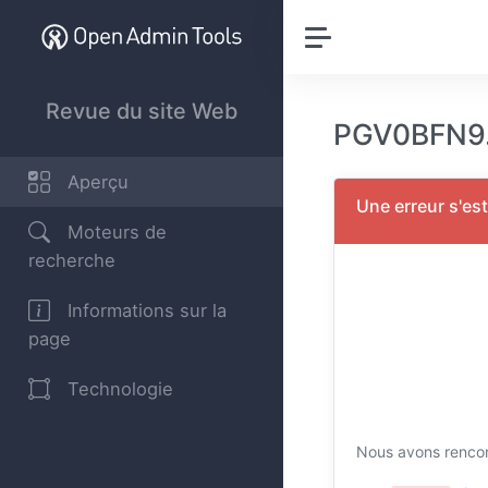
Revue du site Web
PGV0BFN9.
Aperçu
Une erreur s'est
Moteurs de
recherche
Informations sur la
page
Technologie
Nous avons rencon