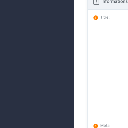
Informations
Titre
:
Méta