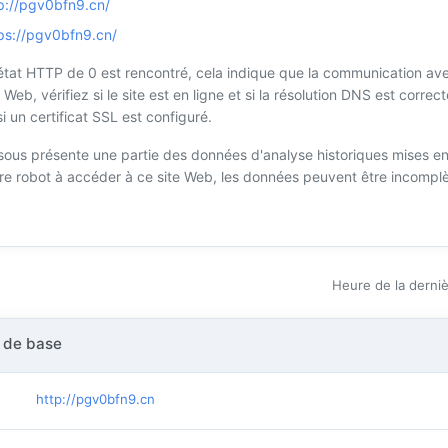
p://pgv0bfn9.cn/
ps://pgv0bfn9.cn/
tat HTTP de 0 est rencontré, cela indique que la communication avec 
e Web, vérifiez si le site est en ligne et si la résolution DNS est corre
i un certificat SSL est configuré.
sous présente une partie des données d'analyse historiques mises en
tre robot à accéder à ce site Web, les données peuvent être incomplèt
Heure de la derniè
 de base
http://pgv0bfn9.cn