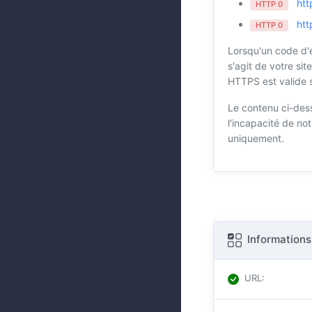
htt
HTTP 0
htt
HTTP 0
Lorsqu'un code d'é
s'agit de votre sit
HTTPS est valide s
Le contenu ci-des
l'incapacité de no
uniquement.
Informations
URL
: