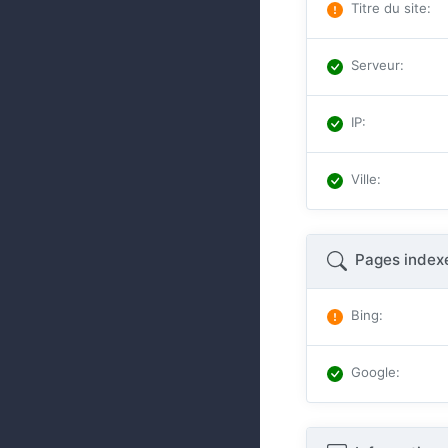
Titre du site
:
Serveur
:
IP
:
Ville
:
Pages index
Bing
:
Google
: