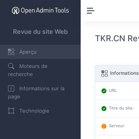
Revue du site Web
TKR.CN Re
Aperçu
Moteurs de
Informations
recherche
Informations sur la
URL
:
page
Titre du site
:
Technologie
Serveur
: