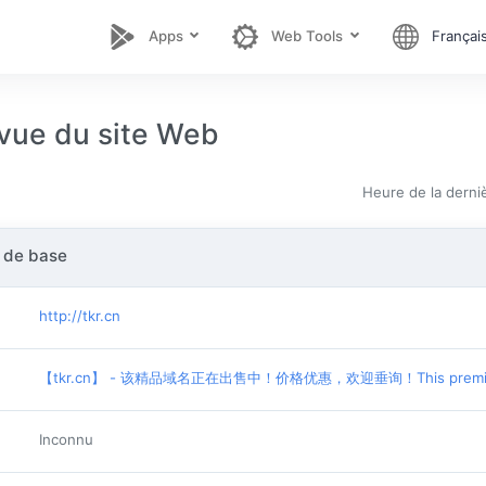
Apps
Web Tools
Françai
vue du site Web
Heure de la derniè
 de base
http://tkr.cn
【tkr.cn】 - 该精品域名正在出售中！价格优惠，欢迎垂询！This premium do
Inconnu