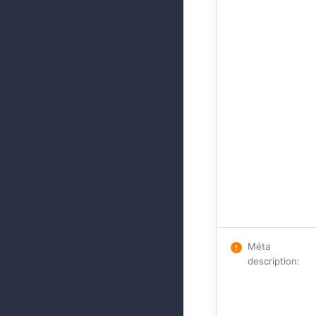
Méta
description
: