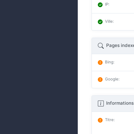
IP
:
Ville
:
Pages index
Bing
:
Google
:
Informations
Titre
: