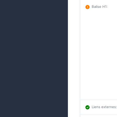
Balise H1
:
Liens externes
: