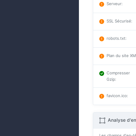
Serveur
:
SSL Sécurisé
:
robots.txt
:
Plan du site X
Compresser
Gzip
:
favicon.ico
:
Analyse d'e
Les champs d'en-tê