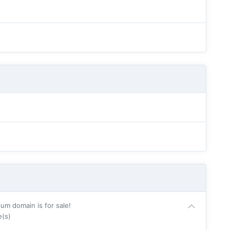
main is for sale!
e(s)