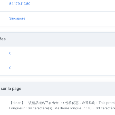
54.179.117.50
Singapore
ées
0
0
 sur la page
【tkr.cn】 - 该精品域名正在出售中！价格优惠，欢迎垂询！This premium do
Longueur : 64 caractère(s); Meilleure longueur : 10 ~ 60 caractèr