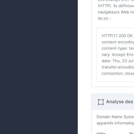
(HTTP). Ils défini
navigateurs Web no
tkr.cn :
HTTP/1.1 200 OK
content-encodin
content-type
: te
vary
: Accept-Enc
date
: Thu, 23 Ju
transfer-encodin
connection
: clos
Analyse des
Domain Name Systes 
appareils informatiq