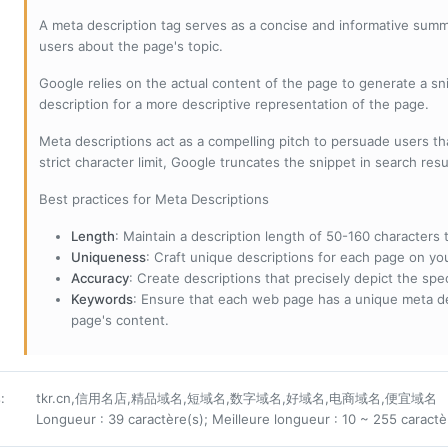
A meta description tag serves as a concise and informative sum
users about the page's topic.
Google relies on the actual content of the page to generate a snip
description for a more descriptive representation of the page.
Meta descriptions act as a compelling pitch to persuade users tha
strict character limit, Google truncates the snippet in search resu
Best practices for Meta Descriptions
Length
: Maintain a description length of 50-160 characters to
Uniqueness
: Craft unique descriptions for each page on yo
Accuracy
: Create descriptions that precisely depict the sp
Keywords
: Ensure that each web page has a unique meta de
page's content.
s
:
tkr.cn,信用名店,精品域名,短域名,数字域名,好域名,电商域名,便宜域名
Longueur : 39 caractère(s); Meilleure longueur : 10 ~ 255 caractè