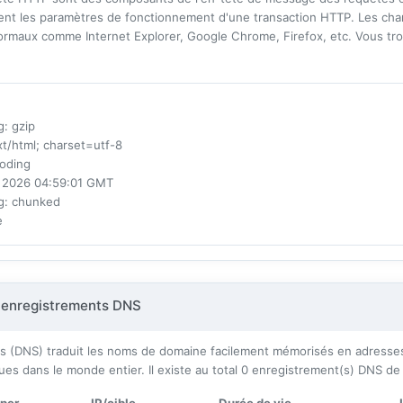
ssent les paramètres de fonctionnement d'une transaction HTTP. Les cha
rmaux comme Internet Explorer, Google Chrome, Firefox, etc. Vous tro
g
: gzip
xt/html; charset=utf-8
oding
l 2026 04:59:01 GMT
g
: chunked
e
 enregistrements DNS
(DNS) traduit les noms de domaine facilement mémorisés en adresses I
ues dans le monde entier. Il existe au total
0
enregistrement(s) DNS de 