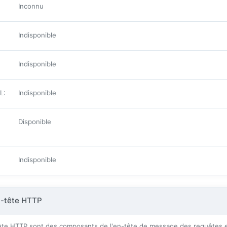
Inconnu
Indisponible
Indisponible
ML
:
Indisponible
Disponible
Indisponible
n-tête HTTP
te HTTP sont des composants de l'en-tête de message des requêtes et