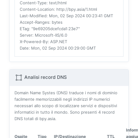
Content-Type
: text/html
Content-Location
: http://bpy.asia/1.html
Last-Modified
: Mon, 02 Sep 2024 00:23:41 GMT
Accept-Ranges
: bytes
ETag
: "9e69205dcefcda1:23e7"
Server
: Microsoft-IIS/6.0
X-Powered-By
: ASP.NET
Date
: Mon, 02 Sep 2024 00:29:00 GMT
Analisi record DNS
Domain Name Systes (DNS) traduce i nomi di dominio
facilmente memorizzabili negli indirizzi IP numerici
necessari allo scopo di localizzare servizi e dispositivi
informatici in tutto il mondo. Sono presenti
4
record
DNS totali di bpy.asia.
Infor
Ospite
Tipo
IP/Destinazione
TTL
aggiu