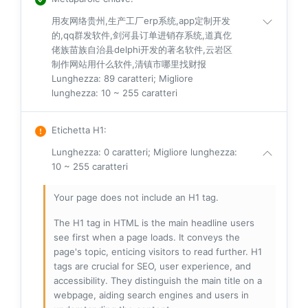
用友网络贵州,生产工厂erp系统,app定制开发
的,qq群发软件,剑河县订单进销存系统,道真仡
佬族苗族自治县delphi开发的著名软件,云岩区
制作网站用什么软件,清镇市哪里找财报
Lunghezza: 89 caratteri; Migliore
lunghezza: 10 ~ 255 caratteri
Etichetta H1
:
Lunghezza: 0 caratteri; Migliore lunghezza:
10 ~ 255 caratteri
Your page does not include an H1 tag.
The H1 tag in HTML is the main headline users
see first when a page loads. It conveys the
page's topic, enticing visitors to read further. H1
tags are crucial for SEO, user experience, and
accessibility. They distinguish the main title on a
webpage, aiding search engines and users in