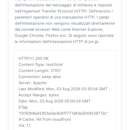
dell'intestazione del messaggio di richieste e risposte
nell'Hypertext Transfer Protocol (HTTP). Definiscono i
parametri operativi di una transazione HTTP. I campi
dell'intestazione non vengono visualizzati direttamente
dai normali browser Web come Internet Explorer,
Google Chrome, Firefox ecc. Di seguito sono riportate
le informazioni dell'intestazione HTTP di jvn.jp:
HTTP/1.1 200 OK
Content-Type
: text/html
Content-Length
: 21107
Connection
: keep-alive
Server
: Apache
Last-Modified
: Mon, 03 Aug 2026 03:30:04 GMT
Accept-Ranges
: bytes
Date
: Mon, 03 Aug 2026 05:00:24 GMT
ETag
:
"fd193b8a42403a3ac8c81f771a83a3044538713c"
X-Cache
: Hit from cloudfront
Via
: 1.1