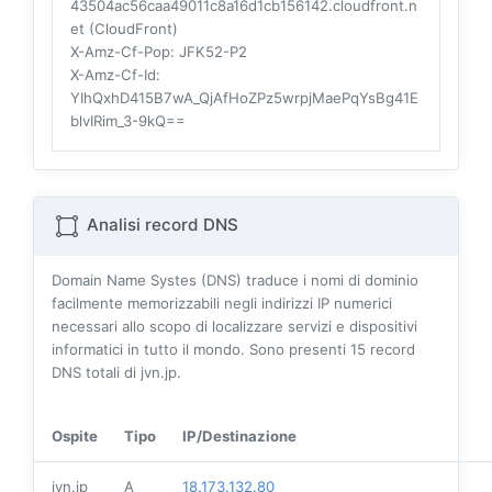
43504ac56caa49011c8a16d1cb156142.cloudfront.n
et (CloudFront)
X-Amz-Cf-Pop
: JFK52-P2
X-Amz-Cf-Id
:
YIhQxhD415B7wA_QjAfHoZPz5wrpjMaePqYsBg41E
blvIRim_3-9kQ==
Analisi record DNS
Domain Name Systes (DNS) traduce i nomi di dominio
facilmente memorizzabili negli indirizzi IP numerici
necessari allo scopo di localizzare servizi e dispositivi
informatici in tutto il mondo. Sono presenti
15
record
DNS totali di jvn.jp.
Ospite
Tipo
IP/Destinazione
jvn.jp
A
18.173.132.80