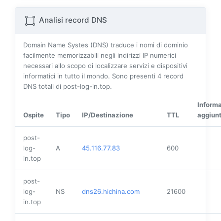
Analisi record DNS
Domain Name Systes (DNS) traduce i nomi di dominio
facilmente memorizzabili negli indirizzi IP numerici
necessari allo scopo di localizzare servizi e dispositivi
informatici in tutto il mondo. Sono presenti
4
record
DNS totali di post-log-in.top.
Informa
Ospite
Tipo
IP/Destinazione
TTL
aggiun
post-
log-
A
45.116.77.83
600
in.top
post-
log-
NS
dns26.hichina.com
21600
in.top