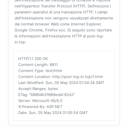
dell'intestazione del messaggio di richieste e risposte
nell'Hypertext Transfer Protocol (HTTP). Definiscono i
parametri operativi di una transazione HTTP. I campi
dell'intestazione non vengono visualizzati direttamente
dai normali browser Web come Internet Explorer,
Google Chrome, Firefox ecc. Di seguito sono riportate
le informazioni dell'intestazione HTTP di post-log-
in.top:
HTTP/1.1 200 OK
Content-Length
: 8811
Content-Type
: text/html
Content-Location
: http://post-log-in.top/1.html
Last-Modified
: Sun, 05 May 2024 01:04:34 GMT
Accept-Ranges
: bytes
ETag
: "68864b31889eda1:62d2"
Server
: Microsoft-IIS/6.0
X-Powered-By
: ASP.NET
Date
: Sun, 05 May 2024 01:05:54 GMT