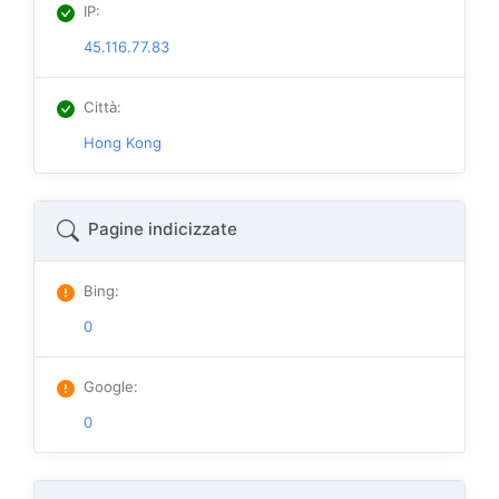
IP
:
45.116.77.83
Città
:
Hong Kong
Pagine indicizzate
Bing
:
0
Google
:
0