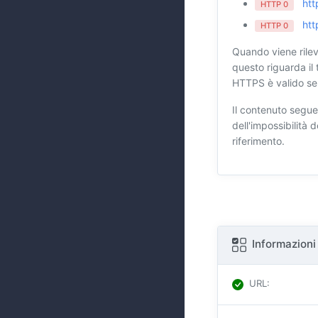
htt
HTTP 0
htt
HTTP 0
Quando viene rilev
questo riguarda il 
HTTPS è valido se 
Il contenuto segue
dell'impossibilità
riferimento.
Informazioni
URL
: