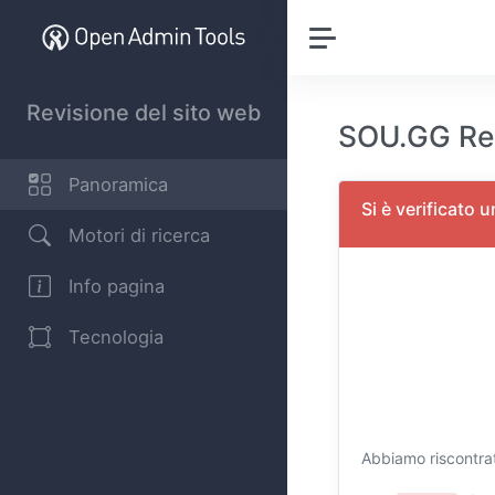
Revisione del sito web
SOU.GG Rev
Panoramica
Si è verificato 
Motori di ricerca
Info pagina
Tecnologia
Abbiamo riscontrato