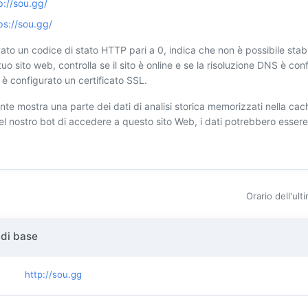
p://sou.gg/
ps://sou.gg/
ato un codice di stato HTTP pari a 0, indica che non è possibile stabi
tuo sito web, controlla se il sito è online e se la risoluzione DNS è conf
è configurato un certificato SSL.
nte mostra una parte dei dati di analisi storica memorizzati nella cach
 del nostro bot di accedere a questo sito Web, i dati potrebbero esser
Orario dell'ul
 di base
http://sou.gg