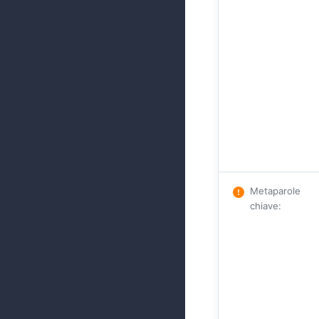
Metaparole
chiave
: