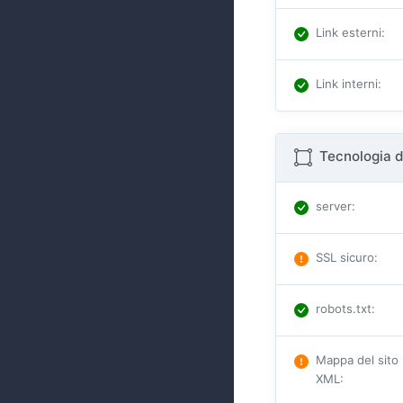
Link esterni
:
Link interni
:
Tecnologia d
server
:
SSL sicuro
:
robots.txt
:
Mappa del sito
XML
: