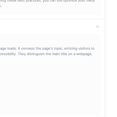
ng these best practices, you can still optimize your meta
s.
ge loads. It conveys the page's topic, enticing visitors to
cessibility. They distinguish the main title on a webpage,