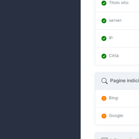
Titolo sito
:
server
:
IP
:
Città
:
Pagine indic
Bing
:
Google
: