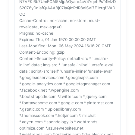
N7VFKl6b7UmECAI5MjpAQyare4cV4YqehPsT4MzD
S2076yDniafQ:AAABj07IaQk:PdR8elSVI7F1crqfiVAD
OQ
Cache-Control
: no-cache, no-store, must-
revalidate, max-age=0
Pragma
: no-cache
Expires
: Thu, 01 Jan 1970 00:00:00 GMT
Last-Modified
: Mon, 06 May 2024 16:16:20 GMT
Content-Encoding
: gzip
Content-Security-Policy
: default-src * 'unsafe-
inline' data:; img-src * 'unsafe-inline' 'unsafe-eval'
data:; script-src 'self' 'unsafe-inline' 'unsafe-eval'
*.googleadservices.com *.googleapis.com
*.google-analytics.com *.googletagmanager.com
*.facebook.net *.wpengine.com
*.bootstrapcdn.com *.twitter.com *.jquery.com
*.fontawesome.com *.google.com *.pinterest.com
*.gstatic.com *.uploadlibrary.com
*.thomascook.com *.hotjar.com *.imi.chat
*.adyen.com *.spendology.io *.webtrends-
optimize.com *.azurewebsites.net
*.webtrends.com *.optimize.com *.doubleclick.net