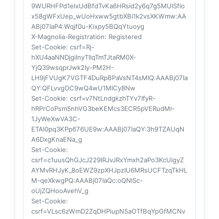
9WURHFPd1elxUdBfdTvKa6HRsid2y6q7g5MUlSflo
x58gWFxUep_wUoHxww5gtbXBi1k2vsXKWmw:AA
ABj07IaP4:Wqjf0u-Kixpy5BQqYtuoyg
X-Magnolia-Registration
: Registered
Set-Cookie
: csrf=Rj-
hXU4aaNNDjgilnyTlIqTmTJtaRM0X-
YjQ39wsqprJwk2Iy-PM2H-
LH9jFVUgK7VGTF4DuRpBPaVsNT4sMIQ:AAABj07Ia
QY:QFLvvgOC9wQ4wU1MlCy8Nw
Set-Cookie
: csrf=v7NtLndgkzhTYv7IfyR-
hRPrCoPsm5nhVG3beKEMcs3ECR5pVERudMr-
1JyWeXwVA3C-
ETAl0pq3KPp676UE9w:AAABj07IaQY:3h9TZAUqN
A6DxgKnaENa_g
Set-Cookie
:
csrf=c1uusQhGJcJ229lRJvJRxYmxh2aPo3KcUigyZ
AYMvRHJyK_8oEWZ9zpXHJpzIU6MRsUCFTzqTkHL
M-qeXkwgPQ:AAABj07IaQc:oQNlSc-
oUjZQHooAvehV_g
Set-Cookie
:
csrf=VLsc6zWmD2ZqDHPiupN5aOTfBqYpGfMCNv