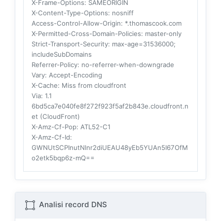
X-Frame-Options
: SAMEORIGIN
X-Content-Type-Options
: nosniff
Access-Control-Allow-Origin
: *.thomascook.com
X-Permitted-Cross-Domain-Policies
: master-only
Strict-Transport-Security
: max-age=31536000;
includeSubDomains
Referrer-Policy
: no-referrer-when-downgrade
Vary
: Accept-Encoding
X-Cache
: Miss from cloudfront
Via
: 1.1
6bd5ca7e040fe8f272f923f5af2b843e.cloudfront.n
et (CloudFront)
X-Amz-Cf-Pop
: ATL52-C1
X-Amz-Cf-Id
:
GWNUtSCPInutNlnr2diUEAU48yEb5YUAn5I67OfM
o2etk5bqp6z-mQ==
Analisi record DNS