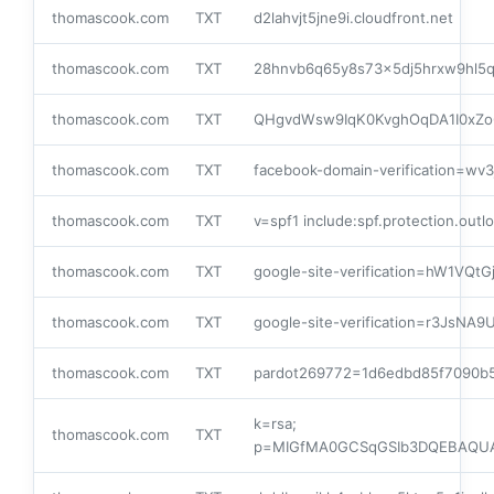
thomascook.com
TXT
d2lahvjt5jne9i.cloudfront.net
thomascook.com
TXT
28hnvb6q65y8s73x5dj5hrxw9hl5q
thomascook.com
TXT
QHgvdWsw9IqK0KvghOqDA1I0xZ
thomascook.com
TXT
facebook-domain-verification=wv3
thomascook.com
TXT
v=spf1 include:spf.protection.outl
thomascook.com
TXT
google-site-verification=hW1VQ
thomascook.com
TXT
google-site-verification=r3JsN
thomascook.com
TXT
pardot269772=1d6edbd85f7090b
k=rsa;
thomascook.com
TXT
p=MIGfMA0GCSqGSIb3DQEBAQUAA