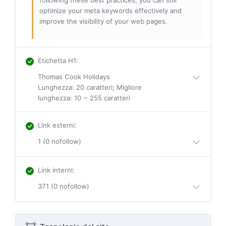
following these best practices, you can still
optimize your meta keywords effectively and
improve the visibility of your web pages.
Etichetta H1
:
Thomas Cook Holidays
Lunghezza: 20 caratteri; Migliore
lunghezza: 10 ~ 255 caratteri
Link esterni
:
1 (0 nofollow)
Link interni
:
371 (0 nofollow)