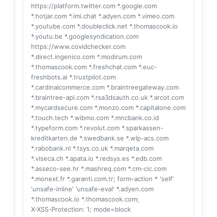
https://platform.twitter.com *.google.com
*.hotjar.com *.imi.chat *.adyen.com *.vimeo.com
*.youtube.com *.doubleclick.net *.thomascook.io
*.youtu.be *.googlesyndication.com
https://www.covidchecker.com
*.direct.ingenico.com *.modirum.com
*.thomascook.com *.freshchat.com *.euc-
freshbots.ai *.trustpilot.com
*.cardinalcommerce.com *.braintreegateway.com
*.braintree-api.com *.rsa3dsauth.co.uk *.arcot.com
*.mycardsecure.com *.monzo.com *.capitalone.com
*.touch.tech *.wibmo.com *.mncbank.co.id
*.typeform.com *.revolut.com *.sparkassen-
kreditkarten.de *.swedbank.se *.wlp-acs.com
*.rabobank.nl *.tsys.co.uk *.marqeta.com
*.viseca.ch *.apata.io *.redsys.es *.edb.com
*.asseco-see.hr *.mashreq.com *.cm-cic.com
*.monext.fr *.garanti.com.tr; form-action * 'self'
'unsafe-inline' 'unsafe-eval' *.adyen.com
*.thomascook.io *.thomascook.com;
X-XSS-Protection
: 1; mode=block