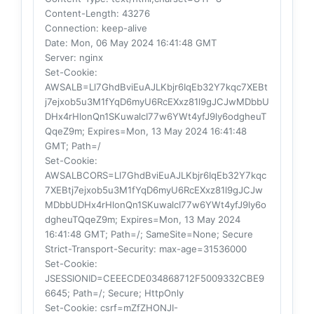
Content-Length
: 43276
Connection
: keep-alive
Date
: Mon, 06 May 2024 16:41:48 GMT
Server
: nginx
Set-Cookie
:
AWSALB=Ll7GhdBviEuAJLKbjr6IqEb32Y7kqc7XEBt
j7ejxob5u3M1fYqD6myU6RcEXxz81l9gJCJwMDbbU
DHx4rHlonQn1SKuwalcI77w6YWt4yfJ9ly6odgheuT
QqeZ9m; Expires=Mon, 13 May 2024 16:41:48
GMT; Path=/
Set-Cookie
:
AWSALBCORS=Ll7GhdBviEuAJLKbjr6IqEb32Y7kqc
7XEBtj7ejxob5u3M1fYqD6myU6RcEXxz81l9gJCJw
MDbbUDHx4rHlonQn1SKuwalcI77w6YWt4yfJ9ly6o
dgheuTQqeZ9m; Expires=Mon, 13 May 2024
16:41:48 GMT; Path=/; SameSite=None; Secure
Strict-Transport-Security
: max-age=31536000
Set-Cookie
:
JSESSIONID=CEEECDE034868712F5009332CBE9
6645; Path=/; Secure; HttpOnly
Set-Cookie
: csrf=mZfZHONJI-