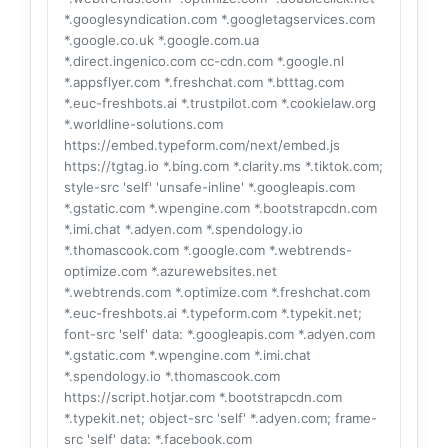
*.googlesyndication.com *.googletagservices.com
*.google.co.uk *.google.com.ua
*.direct.ingenico.com cc-cdn.com *.google.nl
*.appsflyer.com *.freshchat.com *.btttag.com
*.euc-freshbots.ai *.trustpilot.com *.cookielaw.org
*.worldline-solutions.com
https://embed.typeform.com/next/embed.js
https://tgtag.io *.bing.com *.clarity.ms *.tiktok.com;
style-src 'self' 'unsafe-inline' *.googleapis.com
*.gstatic.com *.wpengine.com *.bootstrapcdn.com
*.imi.chat *.adyen.com *.spendology.io
*.thomascook.com *.google.com *.webtrends-
optimize.com *.azurewebsites.net
*.webtrends.com *.optimize.com *.freshchat.com
*.euc-freshbots.ai *.typeform.com *.typekit.net;
font-src 'self' data: *.googleapis.com *.adyen.com
*.gstatic.com *.wpengine.com *.imi.chat
*.spendology.io *.thomascook.com
https://script.hotjar.com *.bootstrapcdn.com
*.typekit.net; object-src 'self' *.adyen.com; frame-
src 'self' data: *.facebook.com