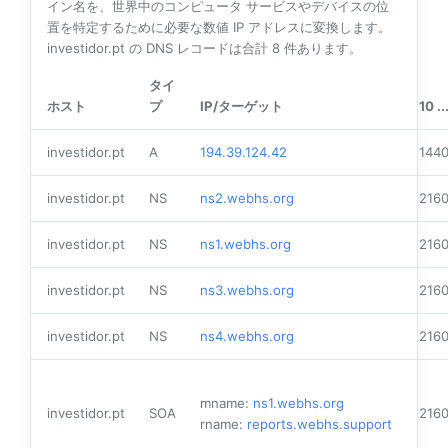
イン名を、世界中のコンピュータ サービスやデバイスの位
置を特定するために必要な数値 IP アドレスに変換します。
investidor.pt の DNS レコードは合計
8
件あります。
タイ
ホスト
プ
IP/ターゲット
10 ..
investidor.pt
A
194.39.124.42
144
investidor.pt
NS
ns2.webhs.org
216
investidor.pt
NS
ns1.webhs.org
216
investidor.pt
NS
ns3.webhs.org
216
investidor.pt
NS
ns4.webhs.org
216
mname:
ns1.webhs.org
investidor.pt
SOA
216
rname:
reports.webhs.support