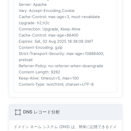
Server
: Apache
Vary
: Accept-Encoding,Cookie
Cache-Control
: max-age=3, must-revalidate
Upgrade
: h2,h2c
Connection
: Upgrade, Keep-Alive
Cache-Control
: max-age=86400
Expires
: Sat, 02 Aug 2025 18:38:08 GMT
Content-Encoding
: gzip
Strict-Transport-Security
: max-age=10886400;
preload
Referrer-Policy
: no-referrer-when-downgrade
Content-Length
: 9262
Keep-Alive
: timeout=5, max=100
Content-Type
: text/html; charset=UTF-8
DNS レコード分析
ドメイン ネーム システム (DNS) は、簡単に記憶できるドメ