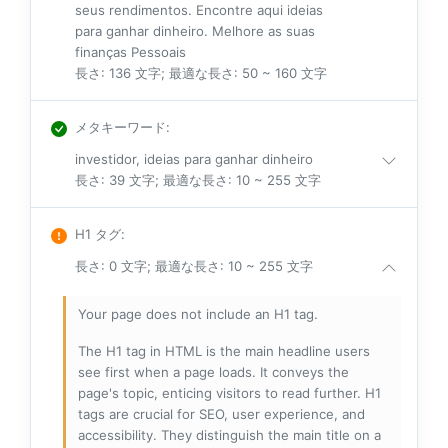
seus rendimentos. Encontre aqui ideias
para ganhar dinheiro. Melhore as suas
finanças Pessoais
長さ: 136 文字; 最適な長さ: 50 ~ 160 文字
メタキーワード
:
investidor, ideias para ganhar dinheiro
長さ: 39 文字; 最適な長さ: 10 ~ 255 文字
H1 タグ
:
長さ: 0 文字; 最適な長さ: 10 ~ 255 文字
Your page does not include an H1 tag.
The H1 tag in HTML is the main headline users
see first when a page loads. It conveys the
page's topic, enticing visitors to read further. H1
tags are crucial for SEO, user experience, and
accessibility. They distinguish the main title on a