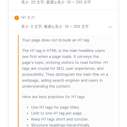
長さ: 25 文字; 最適な長さ: 10 ~ 255 文字
H1 タグ
:
長さ: 0 文字; 最適な長さ: 10 ~ 255 文字
Your page does not include an H1 tag.
The H1 tag in HTML is the main headline users
see first when a page loads. It conveys the
page's topic, enticing visitors to read further. H1
tags are crucial for SEO, user experience, and
accessibility. They distinguish the main title on a
webpage, aiding search engines and users in
understanding the content.
Here are best practices for H1 tags
Use H1 tags for page titles.
Limit to one H1 tag per page.
Keep H1 tags short and concise.
Structure headings hierarchically.