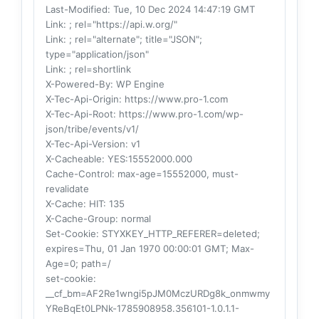
Last-Modified
: Tue, 10 Dec 2024 14:47:19 GMT
Link
: ; rel="https://api.w.org/"
Link
: ; rel="alternate"; title="JSON";
type="application/json"
Link
: ; rel=shortlink
X-Powered-By
: WP Engine
X-Tec-Api-Origin
: https://www.pro-1.com
X-Tec-Api-Root
: https://www.pro-1.com/wp-
json/tribe/events/v1/
X-Tec-Api-Version
: v1
X-Cacheable
: YES:15552000.000
Cache-Control
: max-age=15552000, must-
revalidate
X-Cache
: HIT: 135
X-Cache-Group
: normal
Set-Cookie
: STYXKEY_HTTP_REFERER=deleted;
expires=Thu, 01 Jan 1970 00:00:01 GMT; Max-
Age=0; path=/
set-cookie
:
__cf_bm=AF2Re1wngi5pJM0MczURDg8k_onmwmy
YReBqEt0LPNk-1785908958.356101-1.0.1.1-