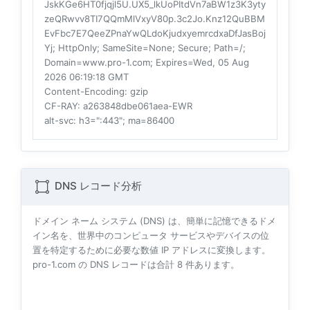
JskKGe6HT0fjqjl5U.UX5_lkUoPItdVn7aBW1z3K3yty
zeQRwvv8TI7QQmMlVxyV80p.3c2Jo.Knz12QuBBM
EvFbc7E7QeeZPnaYwQLdoKjudxyemrcdxaDfJasBoj
Yj; HttpOnly; SameSite=None; Secure; Path=/;
Domain=www.pro-1.com; Expires=Wed, 05 Aug
2026 06:19:18 GMT
Content-Encoding
: gzip
CF-RAY
: a263848dbe061aea-EWR
alt-svc
: h3=":443"; ma=86400
DNS レコード分析
ドメイン ネーム システム (DNS) は、簡単に記憶できるドメ
イン名を、世界中のコンピュータ サービスやデバイスの位
置を特定するために必要な数値 IP アドレスに変換します。
pro-1.com の DNS レコードは合計
8
件あります。