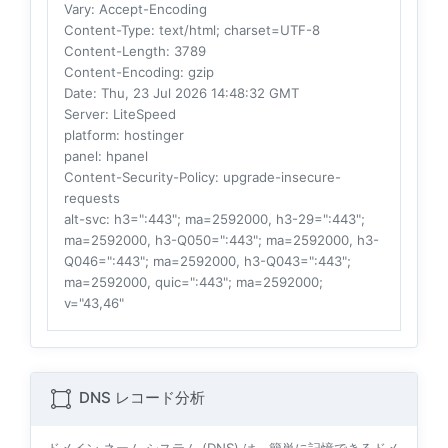
Vary
: Accept-Encoding
Content-Type
: text/html; charset=UTF-8
Content-Length
: 3789
Content-Encoding
: gzip
Date
: Thu, 23 Jul 2026 14:48:32 GMT
Server
: LiteSpeed
platform
: hostinger
panel
: hpanel
Content-Security-Policy
: upgrade-insecure-
requests
alt-svc
: h3=":443"; ma=2592000, h3-29=":443";
ma=2592000, h3-Q050=":443"; ma=2592000, h3-
Q046=":443"; ma=2592000, h3-Q043=":443";
ma=2592000, quic=":443"; ma=2592000;
v="43,46"
DNS レコード分析