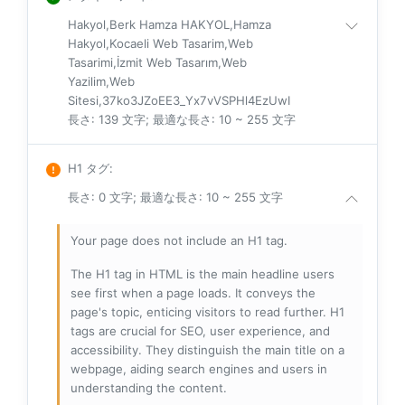
Hakyol,Berk Hamza HAKYOL,Hamza
Hakyol,Kocaeli Web Tasarim,Web
Tasarimi,İzmit Web Tasarım,Web
Yazilim,Web
Sitesi,37ko3JZoEE3_Yx7vVSPHl4EzUwI
長さ: 139 文字; 最適な長さ: 10 ~ 255 文字
H1 タグ
:
長さ: 0 文字; 最適な長さ: 10 ~ 255 文字
Your page does not include an H1 tag.
The H1 tag in HTML is the main headline users
see first when a page loads. It conveys the
page's topic, enticing visitors to read further. H1
tags are crucial for SEO, user experience, and
accessibility. They distinguish the main title on a
webpage, aiding search engines and users in
understanding the content.