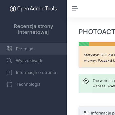
Recenzja strony
PHOTOACTI
internetowej
Przegląd
Statystyki SEO dla
Wyszukiwarki
witryny. Poczekaj k
Informacje o stronie
The website
Technologia
website,
www
Informacje 