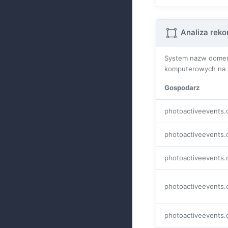
Analiza rek
System nazw domen 
komputerowych na c
Gospodarz
photoactiveevents
photoactiveevents
photoactiveevents
photoactiveevents
photoactiveevents