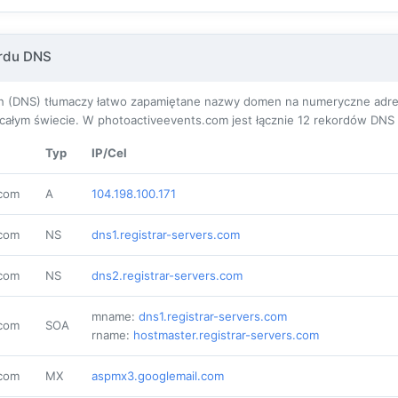
ordu DNS
(DNS) tłumaczy łatwo zapamiętane nazwy domen na numeryczne adresy I
ałym świecie. W photoactiveevents.com jest łącznie
12
rekordów DNS 
Typ
IP/Cel
.com
A
104.198.100.171
.com
NS
dns1.registrar-servers.com
.com
NS
dns2.registrar-servers.com
mname:
dns1.registrar-servers.com
.com
SOA
rname:
hostmaster.registrar-servers.com
.com
MX
aspmx3.googlemail.com