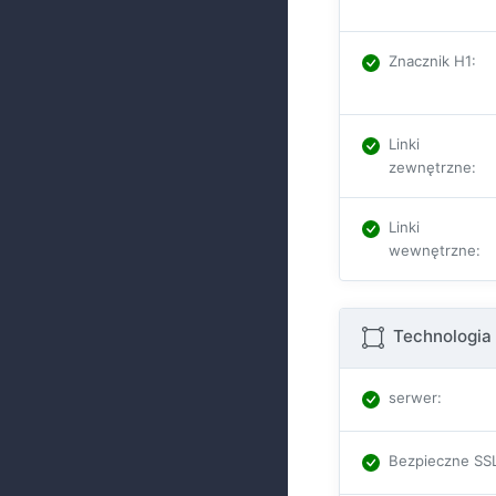
Znacznik H1
:
Linki
zewnętrzne
:
Linki
wewnętrzne
:
Technologia 
serwer
:
Bezpieczne SS