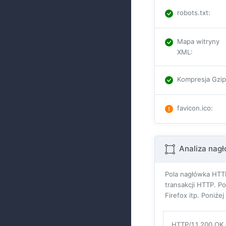
robots.txt
:
Mapa witryny
XML
:
Kompresja Gzi
favicon.ico
:
Analiza nag
Pola nagłówka HTTP
transakcji HTTP. P
Firefox itp. Poniż
HTTP/1.1 200 OK