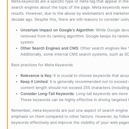
Meta keywords are a specific type of meta tag that appear in t
search engines about the topic of the page. Meta keywords wer
results. However, due to the abuse by webmasters and marketer
decade ago. Despite this, there are still reasons to consider us
Uncertain Impact on Google's Algorithm
: While Google deva
removed from its ranking algorithm. Google keeps its ranki
system.
Other Search Engines and CMS
: Other search engines like
Additionally, some internal CMS search systems, such as SOL
Best practices for Meta Keywords
Relevance is Key
: It is crucial to choose keywords that accu
Keep it Limited
: It is generally recommended not to exceed 
content length should not exceed 255 characters (including
Consider Long-Tail Keywords
: Long-tail keywords are more 
These keywords can be highly effective in driving targeted t
Remember, meta keywords are just one aspect of search engine 
emphasis on them compared to other factors. However, by followi
keywords effectively and improve the visibility of your web page