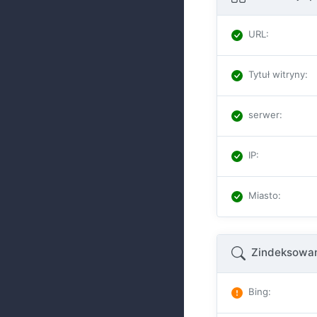
URL
:
Tytuł witryny
:
serwer
:
IP
:
Miasto
:
Zindeksowan
Bing
: