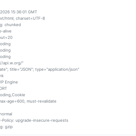
n 2026 15:36:01 GMT
ext/html; charset=UTF-8
ng
: chunked
p-alive
eout=20
coding
coding
coding
://api.w.org/"
rnate"; title="JSON"; type="application/json"
ink
WP Engine
HORT
coding,Cookie
max-age=600, must-revalidate
 normal
-Policy
: upgrade-insecure-requests
ng
: gzip