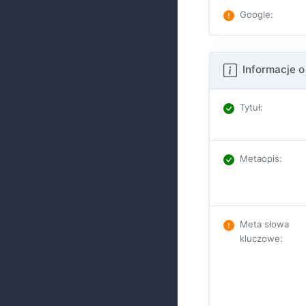
Google
:
Informacje o
Tytuł
:
Metaopis
:
Meta słowa
kluczowe
: