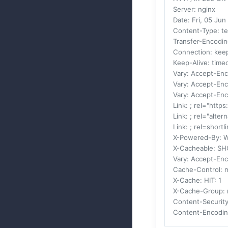
Server
: nginx
Date
: Fri, 05 Ju
Content-Type
: t
Transfer-Encodi
Connection
: kee
Keep-Alive
: tim
Vary
: Accept-En
Vary
: Accept-En
Vary
: Accept-En
Link
: ; rel="https
Link
: ; rel="alte
Link
: ; rel=shortl
X-Powered-By
: 
X-Cacheable
: S
Vary
: Accept-En
Cache-Control
: 
X-Cache
: HIT: 1
X-Cache-Group
:
Content-Security
Content-Encodi