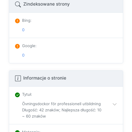
Zindeksowane strony
Bing
:
0
Google
:
0
Informacje o stronie
Tytuł
:
Övningsdockor för professionell utbildning
Długość: 42 znaków; Najlepsza długość: 10
~ 60 znaków
Metaopis
: