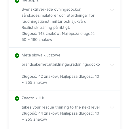
Svensktillverkade övningsdockor,
sårskadesimulatorer och utbildningar för
räddningstjänst, militär och sjukvård.
Realistisk träning på riktigt.
Długość: 143 znaków; Najlepsza długość:
50 ~ 160 znaków
Meta słowa kluczowe
:
brandsäkerhet,utbildningar,räddningsdocko
r
Długość: 42 znaków; Najlepsza długość: 10
~ 255 znaków
Znacznik H1
:
takes your rescue training to the next level
Długość: 44 znaków; Najlepsza długość: 10
~ 255 znaków