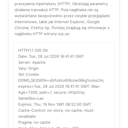
przesyłania hipertekstu (HTTP). Określają parametry
działania transakcji HTTP. Pola nagłówka nie są
wyświetlane bezpośrednio przez zwykłe przeglądarki
internetowe, takie jak Internet Explorer, Google
Chrome, Firefox itp. Poniżej znajdują się informacje o
nagłówku HTTP witryny srp.se:
HTTP/1.1 200 OK
Date
: Tue, 28 Jul 2026 16:41:41 GMT
Server
: Apache
Vary
: Origin
Set-Cookie
:
DOM0_SESSION=s6rfobtu6t9cme06kg1oviss2m;
expires=Tue, 28 Jul 2026 18:41:41 GMT; Max-
Age=7200; path=/; secure; HttpOnly;
SameSite=Lax
Expires
: Thu, 19 Nov 1981 08:52:00 GMT
Cache-Control
: no-store, no-cache, must-
revalidate
Pragma
: no-cache