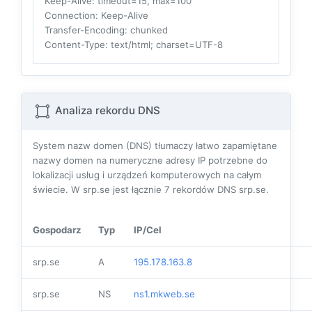
Keep-Alive
: timeout=15, max=100
Connection
: Keep-Alive
Transfer-Encoding
: chunked
Content-Type
: text/html; charset=UTF-8
Analiza rekordu DNS
System nazw domen (DNS) tłumaczy łatwo zapamiętane
nazwy domen na numeryczne adresy IP potrzebne do
lokalizacji usług i urządzeń komputerowych na całym
świecie. W srp.se jest łącznie
7
rekordów DNS srp.se.
Gospodarz
Typ
IP/Cel
srp.se
A
195.178.163.8
srp.se
NS
ns1.mkweb.se