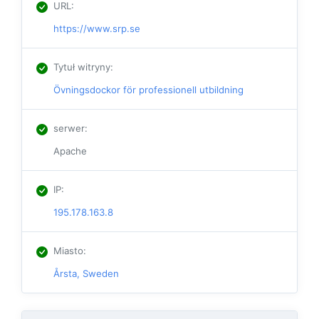
URL
:
https://www.srp.se
Tytuł witryny
:
Övningsdockor för professionell utbildning
serwer
:
Apache
IP
:
195.178.163.8
Miasto
:
Årsta, Sweden