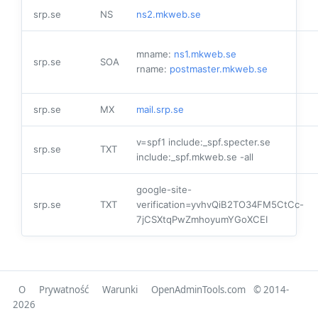
srp.se
NS
ns2.mkweb.se
mname:
ns1.mkweb.se
srp.se
SOA
rname:
postmaster.mkweb.se
srp.se
MX
mail.srp.se
v=spf1 include:_spf.specter.se
srp.se
TXT
include:_spf.mkweb.se -all
google-site-
srp.se
TXT
verification=yvhvQiB2TO34FM5CtCc-
7jCSXtqPwZmhoyumYGoXCEI
O
Prywatność
Warunki
OpenAdminTools.com
© 2014-
2026