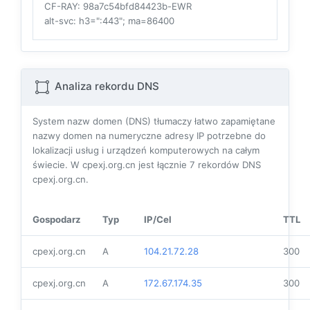
CF-RAY
: 98a7c54bfd84423b-EWR
alt-svc
: h3=":443"; ma=86400
Analiza rekordu DNS
System nazw domen (DNS) tłumaczy łatwo zapamiętane
nazwy domen na numeryczne adresy IP potrzebne do
lokalizacji usług i urządzeń komputerowych na całym
świecie. W cpexj.org.cn jest łącznie
7
rekordów DNS
cpexj.org.cn.
Gospodarz
Typ
IP/Cel
TTL
cpexj.org.cn
A
104.21.72.28
300
cpexj.org.cn
A
172.67.174.35
300