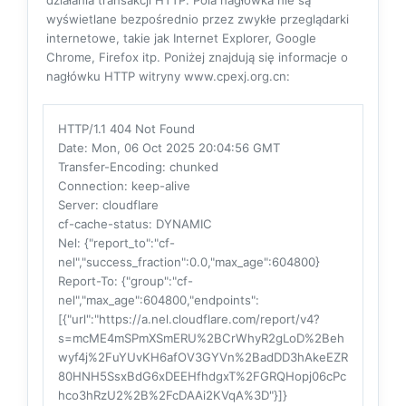
działania transakcji HTTP. Pola nagłówka nie są
wyświetlane bezpośrednio przez zwykłe przeglądarki
internetowe, takie jak Internet Explorer, Google
Chrome, Firefox itp. Poniżej znajdują się informacje o
nagłówku HTTP witryny www.cpexj.org.cn:
HTTP/1.1 404 Not Found
Date
: Mon, 06 Oct 2025 20:04:56 GMT
Transfer-Encoding
: chunked
Connection
: keep-alive
Server
: cloudflare
cf-cache-status
: DYNAMIC
Nel
: {"report_to":"cf-
nel","success_fraction":0.0,"max_age":604800}
Report-To
: {"group":"cf-
nel","max_age":604800,"endpoints":
[{"url":"https://a.nel.cloudflare.com/report/v4?
s=mcME4mSPmXSmERU%2BCrWhyR2gLoD%2Beh
wyf4j%2FuYUvKH6afOV3GYVn%2BadDD3hAkeEZR
80HNH5SsxBdG6xDEEHfhdgxT%2FGRQHopj06cPc
hco3hRzU2%2B%2FcDAAi2KVqA%3D"}]}