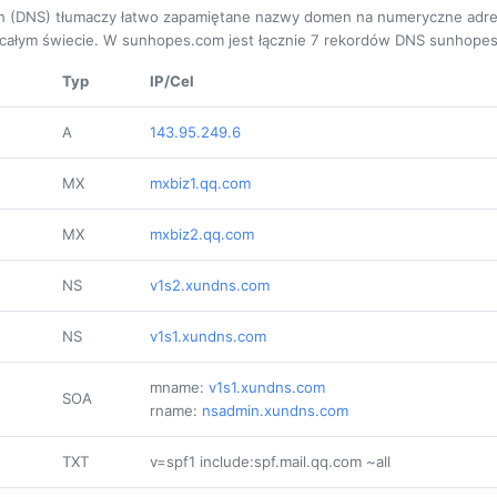
(DNS) tłumaczy łatwo zapamiętane nazwy domen na numeryczne adresy I
ałym świecie. W sunhopes.com jest łącznie
7
rekordów DNS sunhopes
Typ
IP/Cel
A
143.95.249.6
MX
mxbiz1.qq.com
MX
mxbiz2.qq.com
NS
v1s2.xundns.com
NS
v1s1.xundns.com
mname:
v1s1.xundns.com
SOA
rname:
nsadmin.xundns.com
TXT
v=spf1 include:spf.mail.qq.com ~all