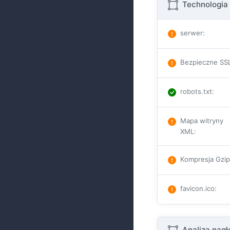
Technologia 
serwer
:
Bezpieczne SS
robots.txt
:
Mapa witryny
XML
:
Kompresja Gzi
favicon.ico
:
Analiza nag