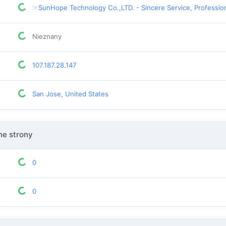
☞SunHope Technology Co.,LTD. - Sincere Service, Professiona
Nieznany
107.187.28.147
San Jose, United States
e strony
0
0