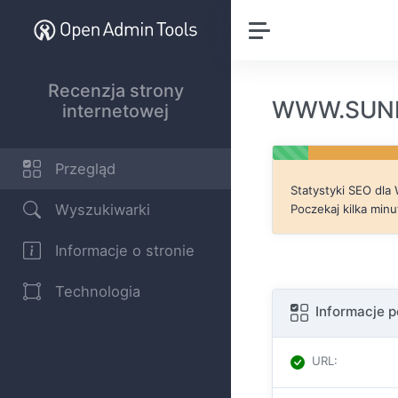
Recenzja strony
WWW.SUNHO
internetowej
Przegląd
Statystyki SEO dla
Wyszukiwarki
Poczekaj kilka minu
Informacje o stronie
Technologia
Informacje 
URL
: