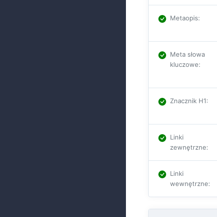
Metaopis
:
Meta słowa
kluczowe
:
Znacznik H1
:
Linki
zewnętrzne
:
Linki
wewnętrzne
: