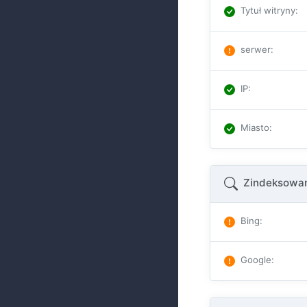
Tytuł witryny
:
serwer
:
IP
:
Miasto
:
Zindeksowan
Bing
:
Google
: