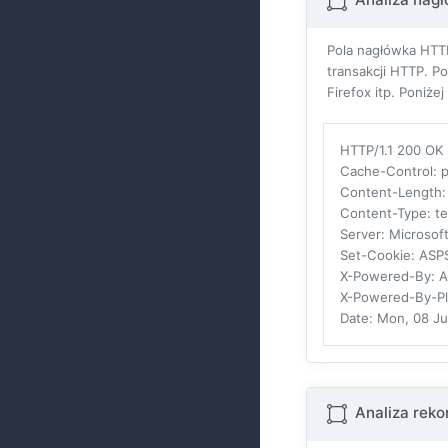
Pola nagłówka HTTP
transakcji HTTP. P
Firefox itp. Poniż
HTTP/1.1 200 OK
Cache-Control
: 
Content-Length
Content-Type
: t
Server
: Microsoft
Set-Cookie
: AS
X-Powered-By
: 
X-Powered-By-P
Date
: Mon, 08 J
Analiza rek