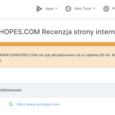
Apps
Web Tools
P
PES.COM Recenzja strony intern
WWW.SUNHOPES.COM
nie były aktualizowane od co najmniej 60 dni. Ro
t.
podstawowe
http://www.sunhopes.com