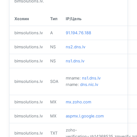
bimsolutions.lv.
Хозяин
Тип
IP/Цель
bimsolutions.lv
A
91.194.76.188
bimsolutions.lv
NS
ns2.dns.lv
bimsolutions.lv
NS
ns1.dns.lv
mname:
ns1.dns.lv
bimsolutions.lv
SOA
rname:
dns.nic.lv
bimsolutions.lv
MX
mx.zoho.com
bimsolutions.lv
MX
aspmx.l.google.com
zoho-
bimsolutions.lv
TXT
verification=zb14368535.zmverify.z