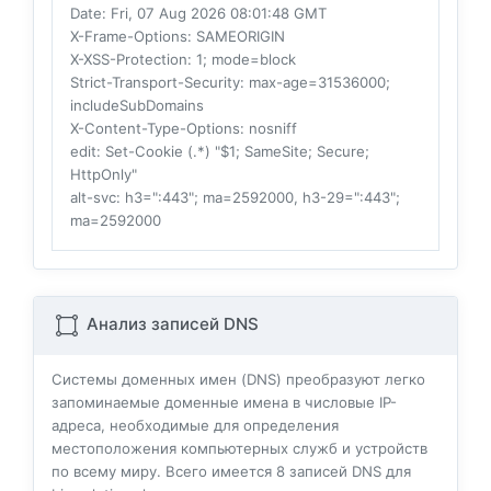
Date
: Fri, 07 Aug 2026 08:01:48 GMT
X-Frame-Options
: SAMEORIGIN
X-XSS-Protection
: 1; mode=block
Strict-Transport-Security
: max-age=31536000;
includeSubDomains
X-Content-Type-Options
: nosniff
edit
: Set-Cookie (.*) "$1; SameSite; Secure;
HttpOnly"
alt-svc
: h3=":443"; ma=2592000, h3-29=":443";
ma=2592000
Анализ записей DNS
Системы доменных имен (DNS) преобразуют легко
запоминаемые доменные имена в числовые IP-
адреса, необходимые для определения
местоположения компьютерных служб и устройств
по всему миру. Всего имеется
8
записей DNS для