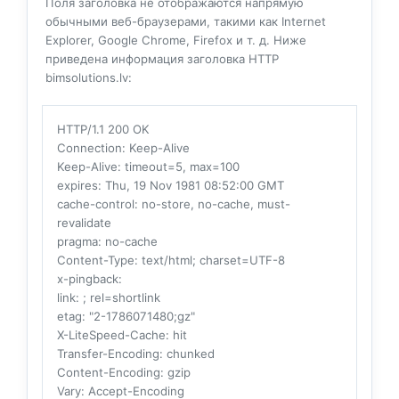
Поля заголовка не отображаются напрямую
обычными веб-браузерами, такими как Internet
Explorer, Google Chrome, Firefox и т. д. Ниже
приведена информация заголовка HTTP
bimsolutions.lv:
HTTP/1.1 200 OK
Connection
: Keep-Alive
Keep-Alive
: timeout=5, max=100
expires
: Thu, 19 Nov 1981 08:52:00 GMT
cache-control
: no-store, no-cache, must-
revalidate
pragma
: no-cache
Content-Type
: text/html; charset=UTF-8
x-pingback
:
link
: ; rel=shortlink
etag
: "2-1786071480;gz"
X-LiteSpeed-Cache
: hit
Transfer-Encoding
: chunked
Content-Encoding
: gzip
Vary
: Accept-Encoding