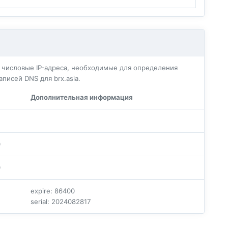
числовые IP-адреса, необходимые для определения
аписей DNS для brx.asia.
Дополнительная информация
0
0
expire: 86400
serial: 2024082817