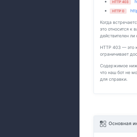
h
HTTP 403
htt
HTTP 0
Когда встречаетс
это относится к 
действителен ли 
HTTP 403 — это 
ограничивает дос
Содержимое ниже
что наш бот не м
для справки.
Основная и