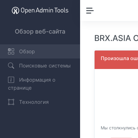
Обзор веб-сайта
BRX.ASIA 
Обзор
Произошла оши
Поисковые системы
Информация о
странице
Технология
Мы столкнулись 