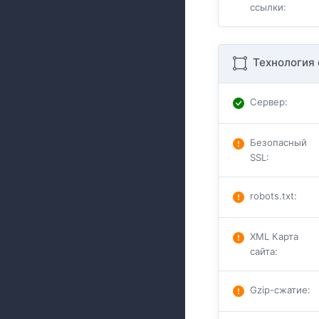
ссылки
:
Технология 
Сервер
:
Безопасный
SSL
:
robots.txt
:
XML Карта
сайта
:
Gzip-сжатие
: