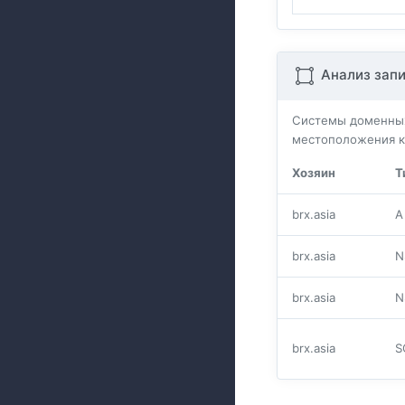
Анализ зап
Системы доменных
местоположения к
Хозяин
Т
brx.asia
A
brx.asia
N
brx.asia
N
brx.asia
S