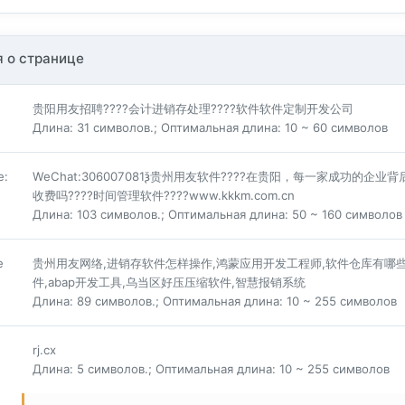
 о странице
贵阳用友招聘????会计进销存处理????软件软件定制开发公司
Длина: 31 символов.; Оптимальная длина: 10 ~ 60 символов
е
:
WeChat:306007081ѯ贵州用友软件????在贵阳，每一家成功的企业
收费吗????时间管理软件????www.kkkm.com.cn
Длина: 103 символов.; Оптимальная длина: 50 ~ 160 символов
е
贵州用友网络,进销存软件怎样操作,鸿蒙应用开发工程师,软件仓库有哪些,顾
件,abap开发工具,乌当区好压压缩软件,智慧报销系统
Длина: 89 символов.; Оптимальная длина: 10 ~ 255 символов
rj.cx
Длина: 5 символов.; Оптимальная длина: 10 ~ 255 символов