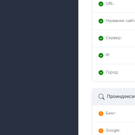
URL
:
Название сайт
Сервер
:
IP
:
Город
:
Проиндекси
Бинг
:
Google
: