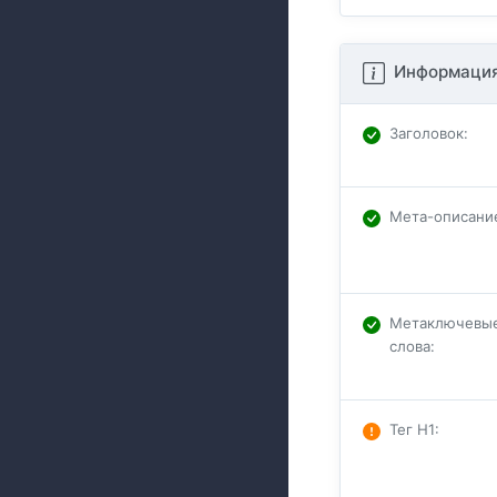
Информация
Заголовок
:
Мета-описани
Метаключевы
слова
:
Тег H1
: