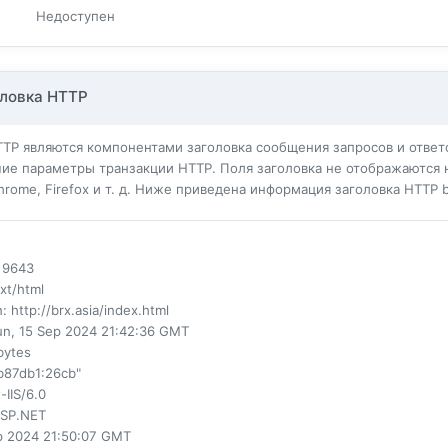
Недоступен
ловка HTTP
TTP являются компонентами заголовка сообщения запросов и ответо
ие параметры транзакции HTTP. Поля заголовка не отображаются 
Chrome, Firefox и т. д. Ниже приведена информация заголовка HTTP br
: 9643
ext/html
n
: http://brx.asia/index.html
un, 15 Sep 2024 21:42:36 GMT
 bytes
b87db1:26cb"
-IIS/6.0
ASP.NET
ep 2024 21:50:07 GMT