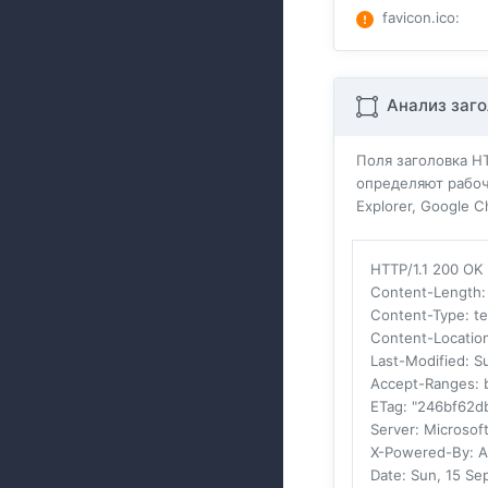
favicon.ico
:
Анализ заго
Поля заголовка H
определяют рабоч
Explorer, Google 
HTTP/1.1 200 OK
Content-Length
Content-Type
: t
Content-Locatio
Last-Modified
: S
Accept-Ranges
:
ETag
: "246bf62d
Server
: Microsoft
X-Powered-By
: 
Date
: Sun, 15 S