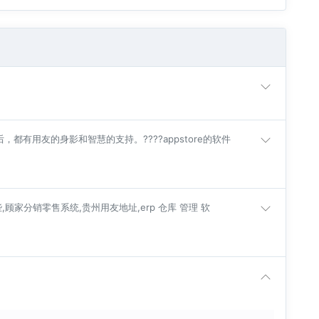
背后，都有用友的身影和智慧的支持。????appstore的软件
家分销零售系统,贵州用友地址,erp 仓库 管理 软