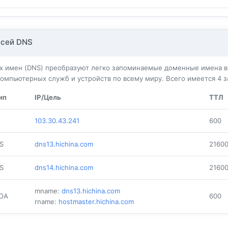
исей DNS
 имен (DNS) преобразуют легко запоминаемые доменные имена в 
омпьютерных служб и устройств по всему миру. Всего имеется
4
з
ип
IP/Цель
ТТЛ
103.30.43.241
600
S
dns13.hichina.com
2160
S
dns14.hichina.com
2160
mname:
dns13.hichina.com
OA
600
rname:
hostmaster.hichina.com