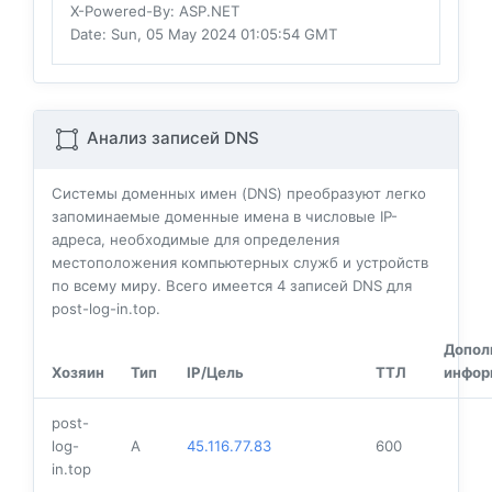
X-Powered-By
: ASP.NET
Date
: Sun, 05 May 2024 01:05:54 GMT
Анализ записей DNS
Системы доменных имен (DNS) преобразуют легко
запоминаемые доменные имена в числовые IP-
адреса, необходимые для определения
местоположения компьютерных служб и устройств
по всему миру. Всего имеется
4
записей DNS для
post-log-in.top.
Допол
Хозяин
Тип
IP/Цель
ТТЛ
инфор
post-
log-
A
45.116.77.83
600
in.top