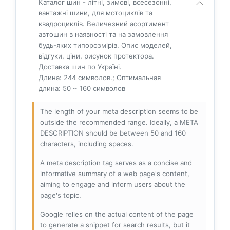
Каталог шин - літні, зимові, всесезонні,
вантажні шини, для мотоциклів та
квадроциклів. Величезний асортимент
автошин в наявності та на замовлення
будь-яких типорозмірів. Опис моделей,
відгуки, ціни, рисунок протектора.
Доставка шин по Україні.
Длина: 244 символов.; Оптимальная
длина: 50 ~ 160 символов
The length of your meta description seems to be
outside the recommended range. Ideally, a META
DESCRIPTION should be between 50 and 160
characters, including spaces.
A meta description tag serves as a concise and
informative summary of a web page's content,
aiming to engage and inform users about the
page's topic.
Google relies on the actual content of the page
to generate a snippet for search results, but it