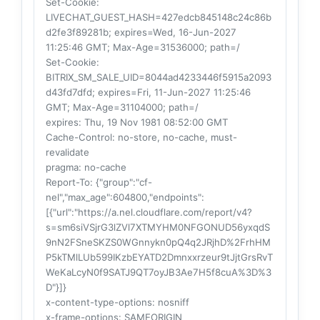
Set-Cookie
:
LIVECHAT_GUEST_HASH=427edcb845148c24c86b
d2fe3f89281b; expires=Wed, 16-Jun-2027
11:25:46 GMT; Max-Age=31536000; path=/
Set-Cookie
:
BITRIX_SM_SALE_UID=8044ad4233446f5915a2093
d43fd7dfd; expires=Fri, 11-Jun-2027 11:25:46
GMT; Max-Age=31104000; path=/
expires
: Thu, 19 Nov 1981 08:52:00 GMT
Cache-Control
: no-store, no-cache, must-
revalidate
pragma
: no-cache
Report-To
: {"group":"cf-
nel","max_age":604800,"endpoints":
[{"url":"https://a.nel.cloudflare.com/report/v4?
s=sm6siVSjrG3lZVl7XTMYHM0NFGONUD56yxqdS
9nN2FSneSKZS0WGnnykn0pQ4q2JRjhD%2FrhHM
P5kTMlLUb599IKzbEYATD2Dmnxxrzeur9tJjtGrsRvT
WeKaLcyN0f9SATJ9QT7oyJB3Ae7H5f8cuA%3D%3
D"}]}
x-content-type-options
: nosniff
x-frame-options
: SAMEORIGIN