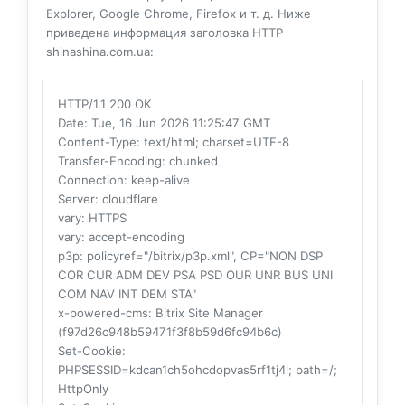
Explorer, Google Chrome, Firefox и т. д. Ниже
приведена информация заголовка HTTP
shinashina.com.ua:
HTTP/1.1 200 OK
Date
: Tue, 16 Jun 2026 11:25:47 GMT
Content-Type
: text/html; charset=UTF-8
Transfer-Encoding
: chunked
Connection
: keep-alive
Server
: cloudflare
vary
: HTTPS
vary
: accept-encoding
p3p
: policyref="/bitrix/p3p.xml", CP="NON DSP
COR CUR ADM DEV PSA PSD OUR UNR BUS UNI
COM NAV INT DEM STA"
x-powered-cms
: Bitrix Site Manager
(f97d26c948b59471f3f8b59d6fc94b6c)
Set-Cookie
:
PHPSESSID=kdcan1ch5ohcdopvas5rf1tj4l; path=/;
HttpOnly