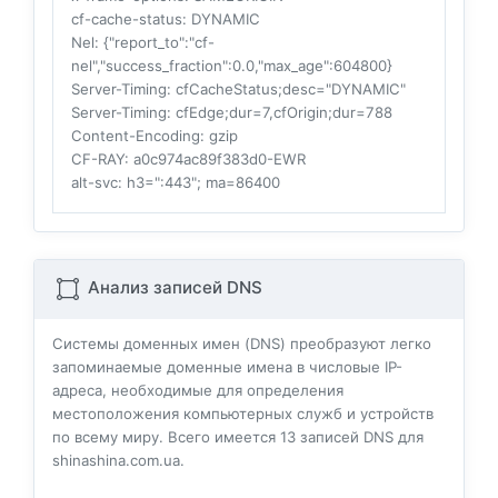
cf-cache-status
: DYNAMIC
Nel
: {"report_to":"cf-
nel","success_fraction":0.0,"max_age":604800}
Server-Timing
: cfCacheStatus;desc="DYNAMIC"
Server-Timing
: cfEdge;dur=7,cfOrigin;dur=788
Content-Encoding
: gzip
CF-RAY
: a0c974ac89f383d0-EWR
alt-svc
: h3=":443"; ma=86400
Анализ записей DNS
Системы доменных имен (DNS) преобразуют легко
запоминаемые доменные имена в числовые IP-
адреса, необходимые для определения
местоположения компьютерных служб и устройств
по всему миру. Всего имеется
13
записей DNS для
shinashina.com.ua.