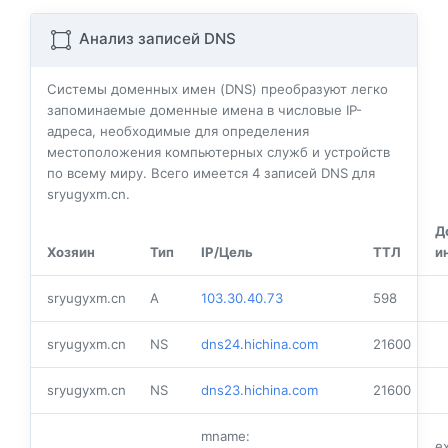
Анализ записей DNS
Системы доменных имен (DNS) преобразуют легко
запоминаемые доменные имена в числовые IP-
адреса, необходимые для определения
местоположения компьютерных служб и устройств
по всему миру. Всего имеется
4
записей DNS для
sryugyxm.cn.
Д
Хозяин
Тип
IP/Цель
ТТЛ
и
sryugyxm.cn
A
103.30.40.73
598
sryugyxm.cn
NS
dns24.hichina.com
21600
sryugyxm.cn
NS
dns23.hichina.com
21600
mname:
e