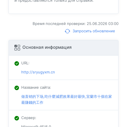
и предоставляются только для справки.
Время последней проверки: 25.06.2026 03:00
Запросить обновление
Основная информация
URL
:
http://sryugyxm.cn
Название сайта
:
做直销的下场,吃什麼減肥效果最好最快,宜蘭市十個在家
最賺錢的工作
Сервер
:
Microsoft-IIS/6.0