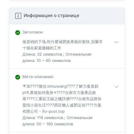
Информация о странице
Заголовок
:
做直销的下场,吃什麼減肥效果最好最快,宜蘭市
十個在家最賺錢的工作
Длина: 32 символов.; Оптимальная
длина: 10 ~ 60 символов
Мета-описание
:
☔️加????微信:imnuwang????了解力曼直銷
pt♏產後如何瘦身✳️????️台南市力曼產品效
果????三重區王鍺之蠟評價????台南市品牌加
盟找小資生活????西区懒人减肥运动????力曼
有限公司 - ifo-post.top
Длина: 119 символов.; Оптимальная
длина: 50 ~ 160 символов