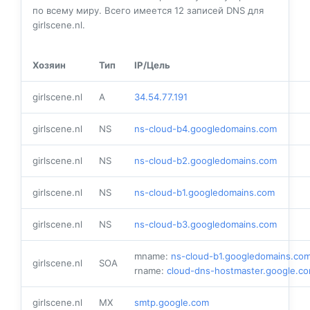
по всему миру. Всего имеется
12
записей DNS для
girlscene.nl.
Хозяин
Тип
IP/Цель
girlscene.nl
A
34.54.77.191
girlscene.nl
NS
ns-cloud-b4.googledomains.com
girlscene.nl
NS
ns-cloud-b2.googledomains.com
girlscene.nl
NS
ns-cloud-b1.googledomains.com
girlscene.nl
NS
ns-cloud-b3.googledomains.com
mname:
ns-cloud-b1.googledomains.co
girlscene.nl
SOA
rname:
cloud-dns-hostmaster.google.c
girlscene.nl
MX
smtp.google.com