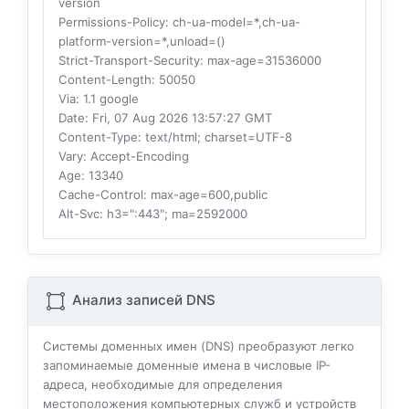
version
Permissions-Policy
: ch-ua-model=*,ch-ua-
platform-version=*,unload=()
Strict-Transport-Security
: max-age=31536000
Content-Length
: 50050
Via
: 1.1 google
Date
: Fri, 07 Aug 2026 13:57:27 GMT
Content-Type
: text/html; charset=UTF-8
Vary
: Accept-Encoding
Age
: 13340
Cache-Control
: max-age=600,public
Alt-Svc
: h3=":443"; ma=2592000
Анализ записей DNS
Системы доменных имен (DNS) преобразуют легко
запоминаемые доменные имена в числовые IP-
адреса, необходимые для определения
местоположения компьютерных служб и устройств