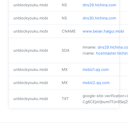
unblockyouku.mobi
NS
dns29.hichina.com
unblockyouku.mobi
NS
dns30.hichina.com
unblockyouku.mobi
CNAME
www.beian.haigui.mobi
mname:
dns29.hichina.c
unblockyouku.mobi
SOA
rname:
hostmaster.hichi
unblockyouku.mobi
MX
mxbiz1.qq.com
unblockyouku.mobi
MX
mxbiz2.qq.com
google-site-verification
unblockyouku.mobi
TXT
Cg6CEjsVjbumiTfJn9SejZ