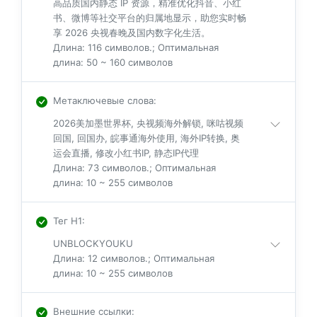
高品质国内静态 IP 资源，精准优化抖音、小红
书、微博等社交平台的归属地显示，助您实时畅
享 2026 央视春晚及国内数字化生活。
Длина: 116 символов.; Оптимальная
длина: 50 ~ 160 символов
Метаключевые слова
:
2026美加墨世界杯, 央视频海外解锁, 咪咕视频
回国, 回国办, 皖事通海外使用, 海外IP转换, 奥
运会直播, 修改小红书IP, 静态IP代理
Длина: 73 символов.; Оптимальная
длина: 10 ~ 255 символов
Тег H1
:
UNBLOCKYOUKU
Длина: 12 символов.; Оптимальная
длина: 10 ~ 255 символов
Внешние ссылки
: