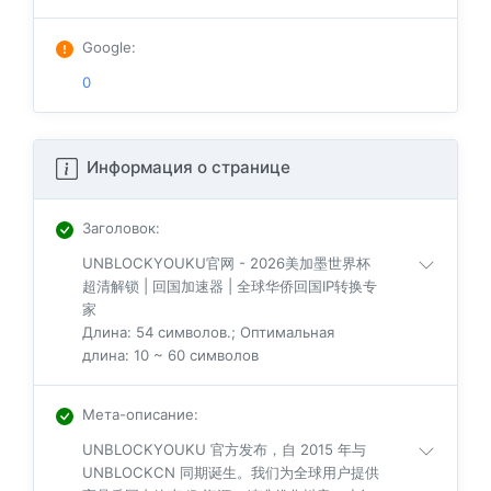
Google
:
0
Информация о странице
Заголовок
:
UNBLOCKYOUKU官网 - 2026美加墨世界杯
超清解锁 | 回国加速器 | 全球华侨回国IP转换专
家
Длина: 54 символов.; Оптимальная
длина: 10 ~ 60 символов
Мета-описание
:
UNBLOCKYOUKU 官方发布，自 2015 年与
UNBLOCKCN 同期诞生。我们为全球用户提供