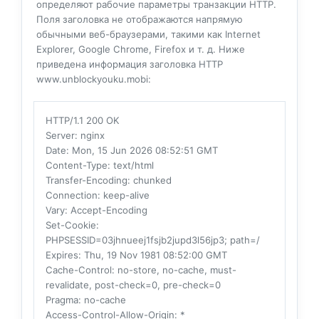
определяют рабочие параметры транзакции HTTP.
Поля заголовка не отображаются напрямую
обычными веб-браузерами, такими как Internet
Explorer, Google Chrome, Firefox и т. д. Ниже
приведена информация заголовка HTTP
www.unblockyouku.mobi:
HTTP/1.1 200 OK
Server
: nginx
Date
: Mon, 15 Jun 2026 08:52:51 GMT
Content-Type
: text/html
Transfer-Encoding
: chunked
Connection
: keep-alive
Vary
: Accept-Encoding
Set-Cookie
:
PHPSESSID=03jhnueej1fsjb2jupd3l56jp3; path=/
Expires
: Thu, 19 Nov 1981 08:52:00 GMT
Cache-Control
: no-store, no-cache, must-
revalidate, post-check=0, pre-check=0
Pragma
: no-cache
Access-Control-Allow-Origin
: *