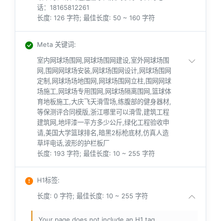
话：18165812261
长度: 126 字符; 最佳长度: 50 ~ 160 字符
Meta 关键词
:
室内网球场围网,网球场围网建设,室外网球场围
网,围网网球场安装,网球场围网设计,网球场围网
定制,网球场场地围网,网球场围网立柱,围网网球
场施工,网球场专用围网,网球场隔离围网,篮球体
育地板施工,大庆飞天滑雪场,练腹部的健身器材,
等保测评合同模版,浙江哪里可以滑雪,建筑工程
建筑网,地坪漆一平方多少公斤,绿化工程验收申
请,美国大学篮球排名,暗黑2标枪底材,仿真人造
草坪电话,波形的护栏板厂
长度: 193 字符; 最佳长度: 10 ~ 255 字符
H1标签
:
长度: 0 字符; 最佳长度: 10 ~ 255 字符
Your page does not include an H1 tag.