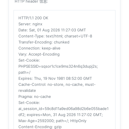
HTTP header 信息:
HTTP/1.1 200 OK
Server
: nginx
Date
: Sat, 01 Aug 2026 11:27:03 GMT
Content-Type
: text/html; charset=UTF-8
Transfer-Encoding
: chunked
Connection
: keep-alive
Vary
: Accept-Encoding
Set-Cookie
:
PHPSESSID=sqsor1c1ce9ms324n6q3dupj2s;
path=/
Expires
: Thu, 19 Nov 1981 08:52:00 GMT
Cache-Control
: no-store, no-cache, must-
revalidate
Pragma
: no-cache
Set-Cookie
:
ai_session_id=59c8d11a9ed06a98d2b6e055bade1
df2; expires=Mon, 31 Aug 2026 11:27:02 GMT;
Max-Age=2592000; path=/; HttpOnly
Content-Encoding
: gzip