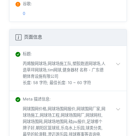
谷歌
:
0
页面信息
标题
:
丙烯酸网球场,网球场施工队,塑胶跑道网球场,人
造草坪网球场,tim网球,健身器材 名称 - 广东德
朝体育设施有限公司
长度: 58 字符; 最佳长度: 10 ~ 60 字符
Meta 描述信息
:
网球围网价格,网球场围网报价,网球围网厂家,网
球场施工,网球场工程,网球场围网厂,网球网柱,
网球场围网,网球场地围网,硅pu报价,足球哪个
牌子好,朝阳区篮球班,乐岛水上乐园,球类分类,
最早的轮滑鞋,澄迈游乐园,排球赛事等咨询电