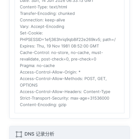
Date
: Sun, 14 Jun 2026 06:33:13 GMT
Content-Type
: text/html
Transfer-Encoding
: chunked
Connection
: keep-alive
Vary
: Accept-Encoding
Set-Cookie
:
PHPSESSID=1efj363hriq9qb8if22e269kv5; path=/
Expires
: Thu, 19 Nov 1981 08:52:00 GMT
Cache-Control
: no-store, no-cache, must-
revalidate, post-check=0, pre-check=0
Pragma
: no-cache
Access-Control-Allow-Origin
: *
Access-Control-Allow-Methods
: POST, GET,
OPTIONS
Access-Control-Allow-Headers
: Content-Type
Strict-Transport-Security
: max-age=31536000
Content-Encoding
: gzip
DNS 记录分析