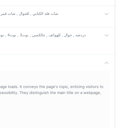
شات فله الكتابي , للجوال , شات قمر
ge loads. It conveys the page's topic, enticing visitors to
cessibility. They distinguish the main title on a webpage,