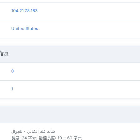
104.21.78.163
United States
信息
0
1
شات فله الكتابي - للجوال
長度: 24 字元; 最佳長度: 10 ~ 60 字元