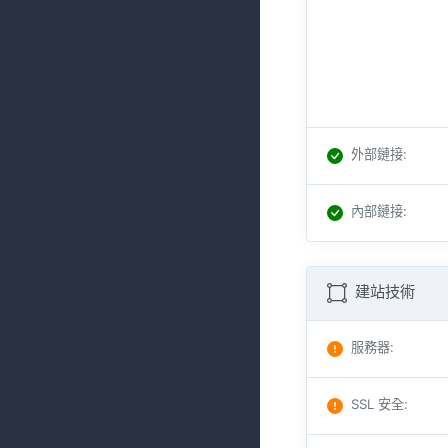
外部鏈接
:
內部鏈接
:
建站技術
服務器
:
SSL 安全
: