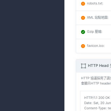
robots.txt
:
XML 站點地圖
:
Gzip 壓縮
:
favicon.ico
:
HTTP Head
HTTP 協議採用了請求與
會顯示HTTP heade
HTTP/1.1 200 OK
Date
: Sat, 20 J
Content-Type
: t