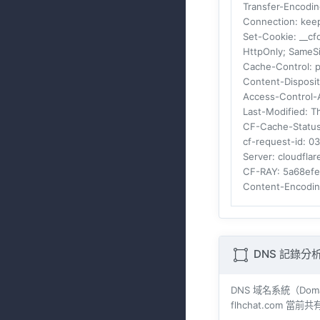
Transfer-Encodi
Connection
: kee
Set-Cookie
: __c
HttpOnly; SameS
Cache-Control
: 
Content-Disposit
Access-Control-A
Last-Modified
: T
CF-Cache-Statu
cf-request-id
: 0
Server
: cloudflar
CF-RAY
: 5a68e
Content-Encodi
DNS 記錄分
DNS 域名系統（Do
flhchat.com 當前共