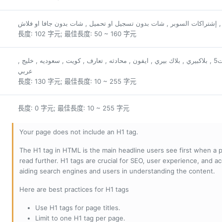
 , إشتراكات السوبر , شات بدون تسجيل او تحميل , شات بدون جافا او فلاش
長度: 102 字元; 最佳長度: 50 ~ 160 字元
دردشه , جوال , للهواتف , جالكسي , نوت3 , نوت4 , نوت5 , بلاكبيري , بلاك بيري , ايفون , محادثه , تعارف , كويت , سعوديه , خليج ,
عربي
長度: 130 字元; 最佳長度: 10 ~ 255 字元
長度: 0 字元; 最佳長度: 10 ~ 255 字元
Your page does not include an H1 tag.
The H1 tag in HTML is the main headline users see first when a pa
read further. H1 tags are crucial for SEO, user experience, and ac
aiding search engines and users in understanding the content.
Here are best practices for H1 tags
Use H1 tags for page titles.
Limit to one H1 tag per page.