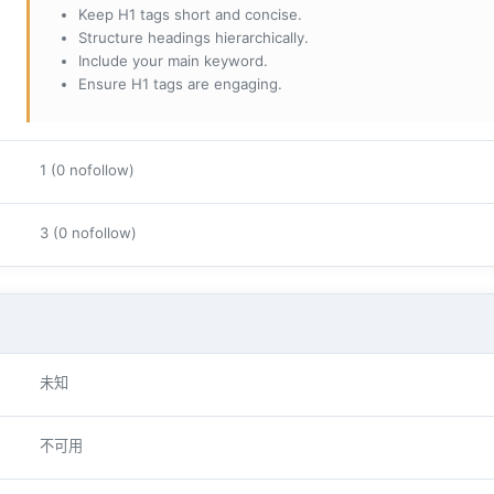
Keep H1 tags short and concise.
Structure headings hierarchically.
Include your main keyword.
Ensure H1 tags are engaging.
1 (0 nofollow)
3 (0 nofollow)
未知
不可用