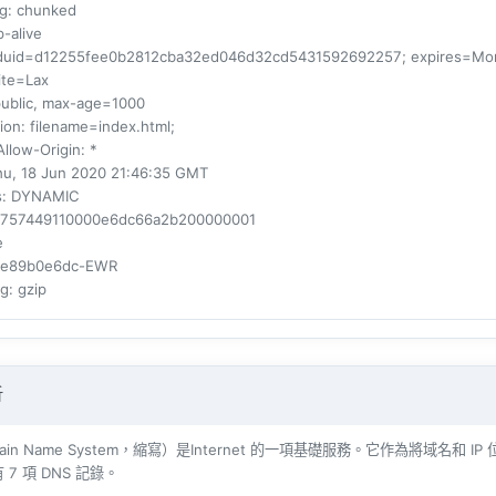
ng
: chunked
p-alive
fduid=d12255fee0b2812cba32ed046d32cd5431592692257; expires=Mon, 
ite=Lax
public, max-age=1000
ion
: filename=index.html;
llow-Origin
: *
hu, 18 Jun 2020 21:46:35 GMT
s
: DYNAMIC
3757449110000e6dc66a2b200000001
e
fee89b0e6dc-EWR
ng
: gzip
析
main Name System，縮寫）是Internet 的一項基礎服務。它作為將域
有
7
項 DNS 記錄。