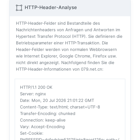
HTTP-Header-Analyse
HTTP-Header-Felder sind Bestandteile des
Nachrichtenheaders von Anfragen und Antworten im
Hypertext Transfer Protocol (HTTP). Sie definieren die
Betriebsparameter einer HTTP-Transaktion. Die
Header-Felder werden von normalen Webbrowsern
wie Internet Explorer, Google Chrome, Firefox usw.
nicht direkt angezeigt. Nachfolgend finden Sie die
HTTP-Header-Informationen von 079.net.cn:
HTTP/1.1 200 OK
Server
: nginx
Date
: Mon, 20 Jul 2026 21:01:22 GMT
Content-Type
: text/html; charset=UTF-8
Transfer-Encoding
: chunked
Connection
: keep-alive
Vary
: Accept-Encoding
Set-Cookie
:
PHPSESSID=dcfedskm53175intn8qcet125p; path=/