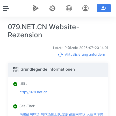
079.NET.CN Website-
Rezension
Letzte Prüfzeit: 2026-07-20 14:01
Aktualisierung anfordern
Grundlegende Informationen
URL
:
http://079.net.cn
Site-Titel
:
丙烯酸网球场,网球场施工队,塑胶跑道网球场,人造草坪网