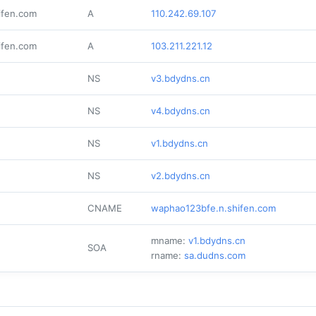
ifen.com
A
110.242.69.107
ifen.com
A
103.211.221.12
NS
v3.bdydns.cn
NS
v4.bdydns.cn
NS
v1.bdydns.cn
NS
v2.bdydns.cn
CNAME
waphao123bfe.n.shifen.com
mname:
v1.bdydns.cn
SOA
rname:
sa.dudns.com