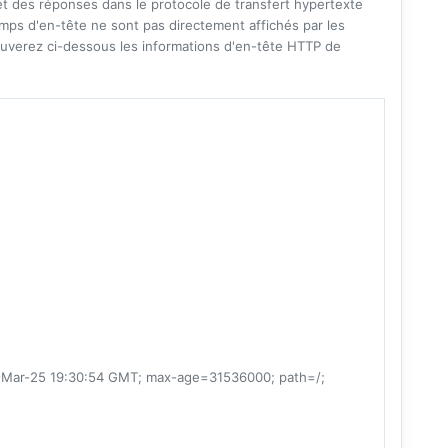
 des réponses dans le protocole de transfert hypertexte
mps d'en-tête ne sont pas directement affichés par les
uverez ci-dessous les informations d'en-tête HTTP de
ar-25 19:30:54 GMT; max-age=31536000; path=/;