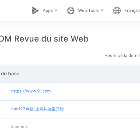
Apps
Web Tools
Françai
M Revue du site Web
Heure de la derniè
 de base
https://www.91.com
hao123导航-上网从这里开始
Inconnu