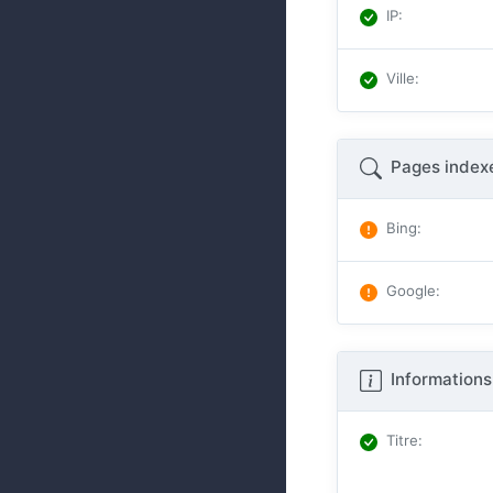
IP
:
Ville
:
Pages index
Bing
:
Google
:
Informations
Titre
: