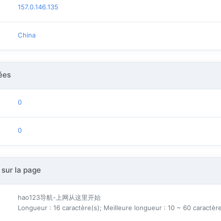
157.0.146.135
China
ées
0
0
 sur la page
hao123导航-上网从这里开始
Longueur : 16 caractère(s); Meilleure longueur : 10 ~ 60 caractèr