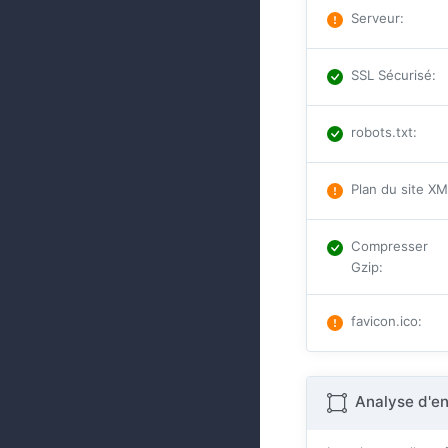
Serveur
:
SSL Sécurisé
:
robots.txt
:
Plan du site X
Compresser
Gzip
:
favicon.ico
:
Analyse d'e