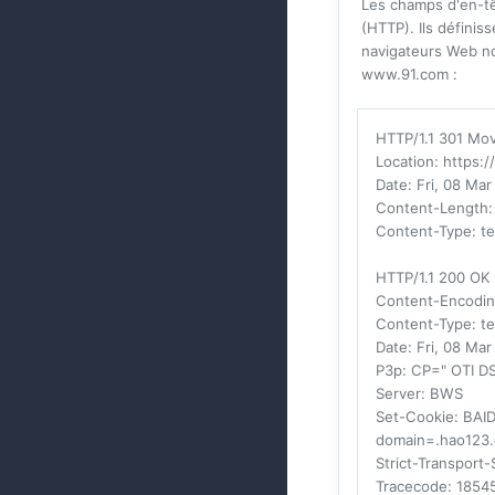
Les champs d'en-tê
(HTTP). Ils défini
navigateurs Web no
www.91.com :
HTTP/1.1 301 Mo
Location
: https:
Date
: Fri, 08 Ma
Content-Length
:
Content-Type
: t
HTTP/1.1 200 OK
Content-Encodi
Content-Type
: t
Date
: Fri, 08 Ma
P3p
: CP=" OTI 
Server
: BWS
Set-Cookie
: BAI
domain=.hao123.
Strict-Transport-
Tracecode
: 185