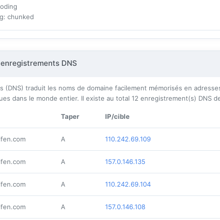
coding
ng
: chunked
 enregistrements DNS
(DNS) traduit les noms de domaine facilement mémorisés en adresses I
ues dans le monde entier. Il existe au total
12
enregistrement(s) DNS de
Taper
IP/cible
ifen.com
A
110.242.69.109
ifen.com
A
157.0.146.135
ifen.com
A
110.242.69.104
ifen.com
A
157.0.146.108