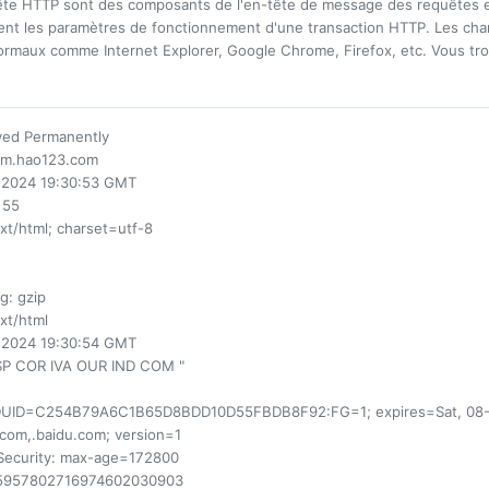
te HTTP sont des composants de l'en-tête de message des requêtes et
ssent les paramètres de fonctionnement d'une transaction HTTP. Les cha
rmaux comme Internet Explorer, Google Chrome, Firefox, etc. Vous tro
ved Permanently
//m.hao123.com
r 2024 19:30:53 GMT
 55
ext/html; charset=utf-8
ng
: gzip
ext/html
r 2024 19:30:54 GMT
DSP COR IVA OUR IND COM "
DUID=C254B79A6C1B65D8BDD10D55FBDB8F92:FG=1; expires=Sat, 08-M
com,.baidu.com; version=1
Security
: max-age=172800
45957802716974602030903