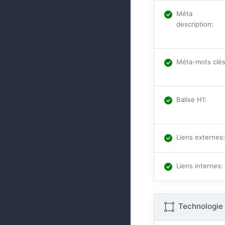
Méta
description
:
Méta-mots clé
Balise H1
:
Liens externes
:
Liens internes
:
Technologie 