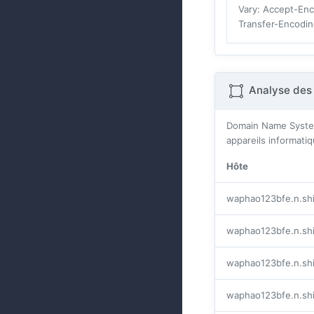
Vary
: Accept-En
Transfer-Encodi
Analyse des
Domain Name Systes 
appareils informatiq
Hôte
waphao123bfe.n.sh
waphao123bfe.n.sh
waphao123bfe.n.sh
waphao123bfe.n.sh