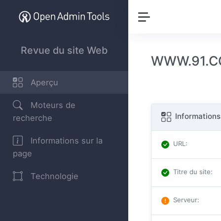
Revue du site Web
WWW.91.CO
Aperçu
Moteurs de
Informations
recherche
Informations sur la
URL
:
page
Titre du site
:
Technologie
Serveur
: