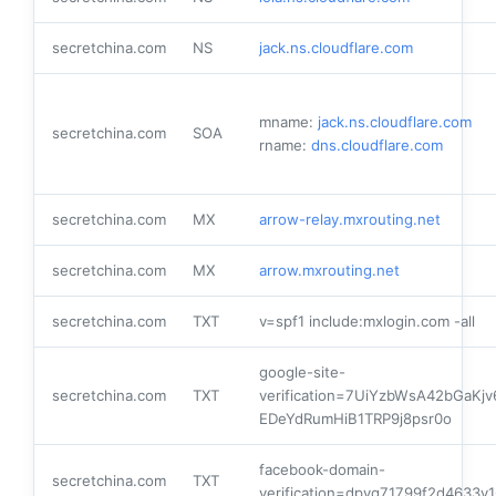
secretchina.com
NS
jack.ns.cloudflare.com
mname:
jack.ns.cloudflare.com
secretchina.com
SOA
rname:
dns.cloudflare.com
secretchina.com
MX
arrow-relay.mxrouting.net
secretchina.com
MX
arrow.mxrouting.net
secretchina.com
TXT
v=spf1 include:mxlogin.com -all
google-site-
secretchina.com
TXT
verification=7UiYzbWsA42bGaKjv
EDeYdRumHiB1TRP9j8psr0o
facebook-domain-
secretchina.com
TXT
verification=dpyg71799f2d4633y