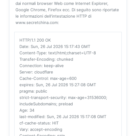
dai normali browser Web come Internet Explorer,
Google Chrome, Firefox ecc. Di seguito sono riportate
le informazioni dell'intestazione HTTP di
www.secretchina.com:
HTTP/1.1 200 OK
Date
: Sun, 26 Jul 2026 15:17:43 GMT
Content-Type
: text/html;charset=UTF-8
Transfer-Encoding
: chunked
Connection
: keep-alive
Server
: cloudflare
Cache-Control
: max-age=600
expires
: Sun, 26 Jul 2026 15:27:08 GMT
pragma
: public
strict-transport-security
: max-age=31536000;
includeSubdomains; preload
Age
: 34
last-modified
: Sun, 26 Jul 2026 15:17:08 GMT
cf-cache-status
: HIT
Vary
: accept-encoding
Content-Encoding
: gzip