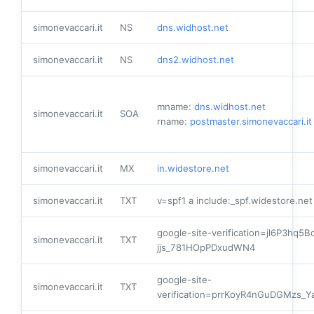
simonevaccari.it
NS
dns.widhost.net
simonevaccari.it
NS
dns2.widhost.net
mname:
dns.widhost.net
simonevaccari.it
SOA
rname:
postmaster.simonevaccari.it
simonevaccari.it
MX
in.widestore.net
simonevaccari.it
TXT
v=spf1 a include:_spf.widestore.net 
google-site-verification=jl6P3hq5B
simonevaccari.it
TXT
jjs_781HOpPDxudWN4
google-site-
simonevaccari.it
TXT
verification=prrKoyR4nGuDGMzs_Y