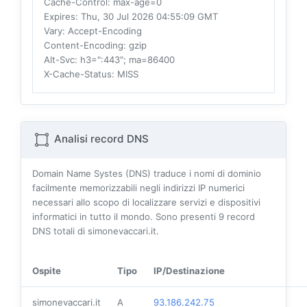
Cache-Control
: max-age=0
Expires
: Thu, 30 Jul 2026 04:55:09 GMT
Vary
: Accept-Encoding
Content-Encoding
: gzip
Alt-Svc
: h3=":443"; ma=86400
X-Cache-Status
: MISS
Analisi record DNS
Domain Name Systes (DNS) traduce i nomi di dominio
facilmente memorizzabili negli indirizzi IP numerici
necessari allo scopo di localizzare servizi e dispositivi
informatici in tutto il mondo. Sono presenti
9
record
DNS totali di simonevaccari.it.
Ospite
Tipo
IP/Destinazione
simonevaccari.it
A
93.186.242.75