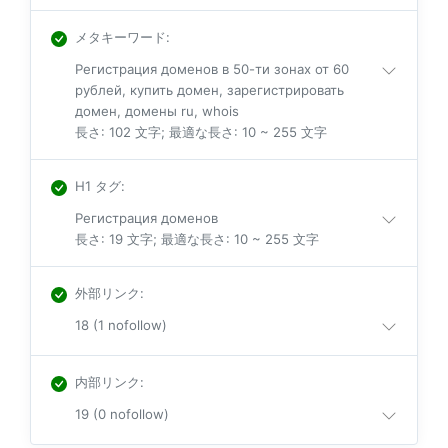
メタキーワード
:
Регистрация доменов в 50-ти зонах от 60
рублей, купить домен, зарегистрировать
домен, домены ru, whois
長さ: 102 文字; 最適な長さ: 10 ~ 255 文字
H1 タグ
:
Регистрация доменов
長さ: 19 文字; 最適な長さ: 10 ~ 255 文字
外部リンク
:
18 (1 nofollow)
内部リンク
:
19 (0 nofollow)