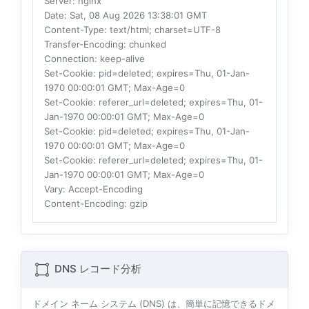
Server
: nginx
Date
: Sat, 08 Aug 2026 13:38:01 GMT
Content-Type
: text/html; charset=UTF-8
Transfer-Encoding
: chunked
Connection
: keep-alive
Set-Cookie
: pid=deleted; expires=Thu, 01-Jan-
1970 00:00:01 GMT; Max-Age=0
Set-Cookie
: referer_url=deleted; expires=Thu, 01-
Jan-1970 00:00:01 GMT; Max-Age=0
Set-Cookie
: pid=deleted; expires=Thu, 01-Jan-
1970 00:00:01 GMT; Max-Age=0
Set-Cookie
: referer_url=deleted; expires=Thu, 01-
Jan-1970 00:00:01 GMT; Max-Age=0
Vary
: Accept-Encoding
Content-Encoding
: gzip
DNS レコード分析
ドメイン ネーム システム (DNS) は、簡単に記憶できるドメ