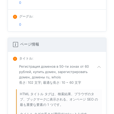
0
グーグル
:
0
ページ情報
タイトル
:
Регистрация доменов в 50-ти зонах от 60
рублей, купить домен, зарегистрировать
домен, домены ru, whois
長さ: 102 文字; 最適な長さ: 10 ~ 60 文字
HTML タイトル タグは、検索結果、ブラウザのタ
ブ、ブックマークに表示される、オンページ SEO の
最も重要な要素の 1 つです。