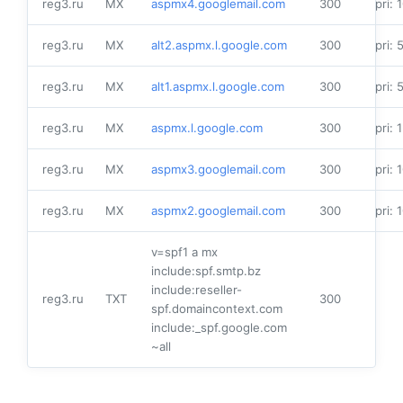
reg3.ru
MX
aspmx4.googlemail.com
300
pri: 
reg3.ru
MX
alt2.aspmx.l.google.com
300
pri: 
reg3.ru
MX
alt1.aspmx.l.google.com
300
pri: 
reg3.ru
MX
aspmx.l.google.com
300
pri: 1
reg3.ru
MX
aspmx3.googlemail.com
300
pri: 
reg3.ru
MX
aspmx2.googlemail.com
300
pri: 
v=spf1 a mx
include:spf.smtp.bz
include:reseller-
reg3.ru
TXT
300
spf.domaincontext.com
include:_spf.google.com
~all