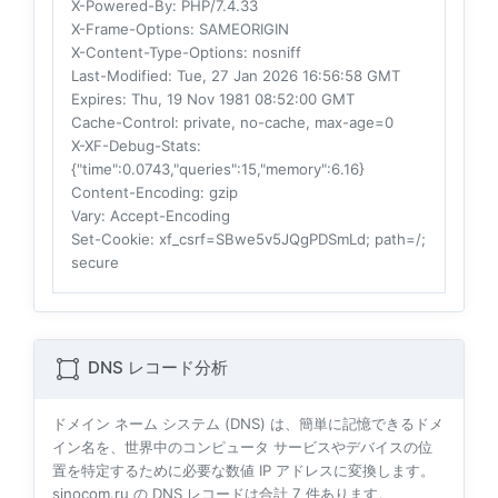
X-Powered-By
: PHP/7.4.33
X-Frame-Options
: SAMEORIGIN
X-Content-Type-Options
: nosniff
Last-Modified
: Tue, 27 Jan 2026 16:56:58 GMT
Expires
: Thu, 19 Nov 1981 08:52:00 GMT
Cache-Control
: private, no-cache, max-age=0
X-XF-Debug-Stats
:
{"time":0.0743,"queries":15,"memory":6.16}
Content-Encoding
: gzip
Vary
: Accept-Encoding
Set-Cookie
: xf_csrf=SBwe5v5JQgPDSmLd; path=/;
secure
DNS レコード分析
ドメイン ネーム システム (DNS) は、簡単に記憶できるドメ
イン名を、世界中のコンピュータ サービスやデバイスの位
置を特定するために必要な数値 IP アドレスに変換します。
sinocom.ru の DNS レコードは合計
7
件あります。