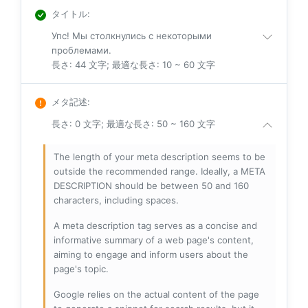
タイトル
:
Упс! Мы столкнулись с некоторыми
проблемами.
長さ: 44 文字; 最適な長さ: 10 ~ 60 文字
メタ記述
:
長さ: 0 文字; 最適な長さ: 50 ~ 160 文字
The length of your meta description seems to be
outside the recommended range. Ideally, a META
DESCRIPTION should be between 50 and 160
characters, including spaces.
A meta description tag serves as a concise and
informative summary of a web page's content,
aiming to engage and inform users about the
page's topic.
Google relies on the actual content of the page