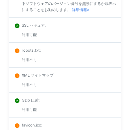
るソフトウェアのバージョン番号を無効にするか非表示
にすることをお勧めします。
詳細情報»
SSL セキュア
:
利用可能
robots.txt
:
利用不可
XML サイトマップ
:
利用不可
Gzip 圧縮
:
利用可能
favicon.ico
: