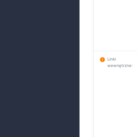
Linki
wewnętrzne
: