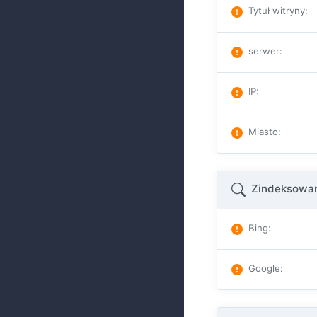
Tytuł witryny
:
serwer
:
IP
:
Miasto
:
Zindeksowan
Bing
:
Google
: