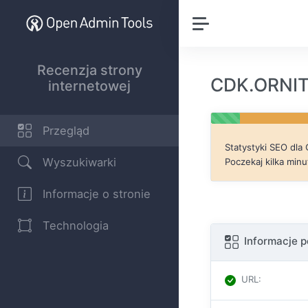
Recenzja strony
CDK.ORNIT
internetowej
Przegląd
Statystyki SEO dla
Wyszukiwarki
Poczekaj kilka minu
Informacje o stronie
Technologia
Informacje 
URL
: