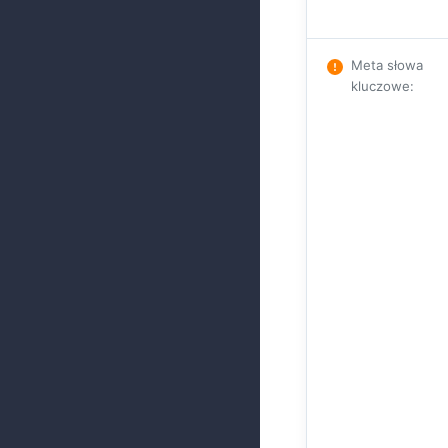
Meta słowa
kluczowe
: