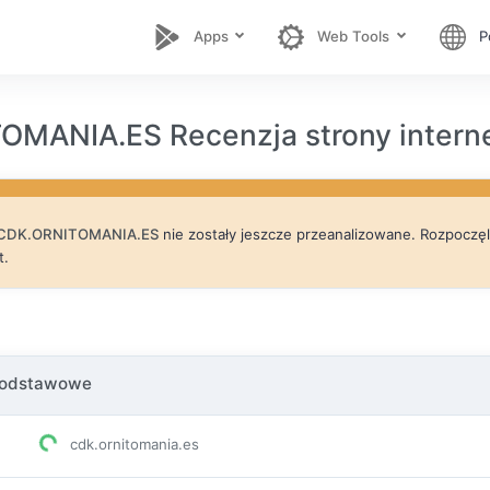
Apps
Web Tools
P
OMANIA.ES Recenzja strony intern
CDK.ORNITOMANIA.ES
nie zostały jeszcze przeanalizowane. Rozpoczęliś
t.
podstawowe
cdk.ornitomania.es