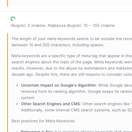
Długość: 0 znaków; Najlepsza długość: 10 ~ 255 znaków
The length of your meta keywords seems to be outside the reco
between 10 and 255 characters, including spaces.
Meta keywords are a specific type of meta tag that appear in t
search engines about the topic of the page. Meta keywords wer
results. However, due to the abuse by webmasters and marketer
decade ago. Despite this, there are still reasons to consider us
Uncertain Impact on Google's Algorithm
: While Google deva
removed from its ranking algorithm. Google keeps its ranki
system.
Other Search Engines and CMS
: Other search engines like
Additionally, some internal CMS search systems, such as SOL
Best practices for Meta Keywords
Relevance is Key
: It is crucial to choose keywords that accu