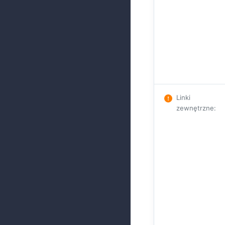
Linki
zewnętrzne
: