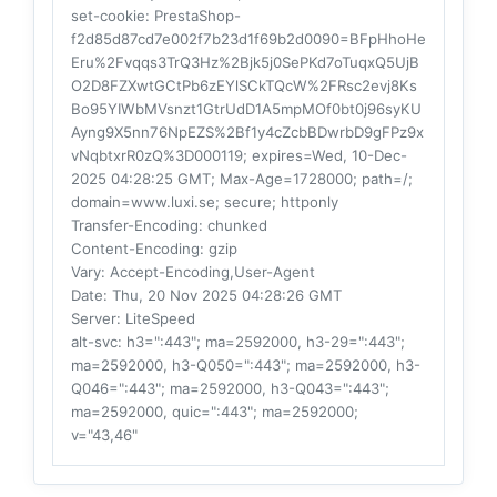
set-cookie
: PrestaShop-
f2d85d87cd7e002f7b23d1f69b2d0090=BFpHhoHe
Eru%2Fvqqs3TrQ3Hz%2Bjk5j0SePKd7oTuqxQ5UjB
O2D8FZXwtGCtPb6zEYlSCkTQcW%2FRsc2evj8Ks
Bo95YIWbMVsnzt1GtrUdD1A5mpMOf0bt0j96syKU
Ayng9X5nn76NpEZS%2Bf1y4cZcbBDwrbD9gFPz9x
vNqbtxrR0zQ%3D000119; expires=Wed, 10-Dec-
2025 04:28:25 GMT; Max-Age=1728000; path=/;
domain=www.luxi.se; secure; httponly
Transfer-Encoding
: chunked
Content-Encoding
: gzip
Vary
: Accept-Encoding,User-Agent
Date
: Thu, 20 Nov 2025 04:28:26 GMT
Server
: LiteSpeed
alt-svc
: h3=":443"; ma=2592000, h3-29=":443";
ma=2592000, h3-Q050=":443"; ma=2592000, h3-
Q046=":443"; ma=2592000, h3-Q043=":443";
ma=2592000, quic=":443"; ma=2592000;
v="43,46"