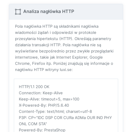
Analiza nagłówka HTTP
Pola nagłówka HTTP są składnikami nagłówka
wiadomości żądań i odpowiedzi w protokole
przesyłania hipertekstu (HTTP). Określają parametry
działania transakcji HTTP. Pola nagłówka nie są
wyświetlane bezpośrednio przez zwykłe przeglądarki
internetowe, takie jak Internet Explorer, Google
Chrome, Firefox itp. Poniżej znajdują się informacje o
nagłówku HTTP witryny luxi.se:
HTTP/1.1 200 OK
Connection
: Keep-Alive
Keep-Alive
: timeout=5, max=100
X-Powered-By
: PHP/5.6.40
Content-Type
: text/html; charset=utf-8
P3P
: CP="IDC DSP COR CURa ADMa OUR IND PHY
ONL COM STA"
Powered-By
: PrestaShop