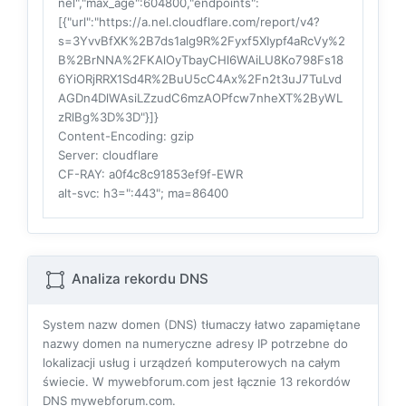
nel","max_age":604800,"endpoints":
[{"url":"https://a.nel.cloudflare.com/report/v4?
s=3YvvBfXK%2B7ds1alg9R%2Fyxf5XIypf4aRcVy%2
B%2BrNNA%2FKAlOyTbayCHl6WAiLU8Ko798Fs18
6YiORjRRX1Sd4R%2BuU5cC4Ax%2Fn2t3uJ7TuLvd
AGDn4DlWAsiLZzudC6mzAOPfcw7nheXT%2ByWL
zRlBg%3D%3D"}]}
Content-Encoding
: gzip
Server
: cloudflare
CF-RAY
: a0f4c8c91853ef9f-EWR
alt-svc
: h3=":443"; ma=86400
Analiza rekordu DNS
System nazw domen (DNS) tłumaczy łatwo zapamiętane
nazwy domen na numeryczne adresy IP potrzebne do
lokalizacji usług i urządzeń komputerowych na całym
świecie. W mywebforum.com jest łącznie
13
rekordów
DNS mywebforum.com.