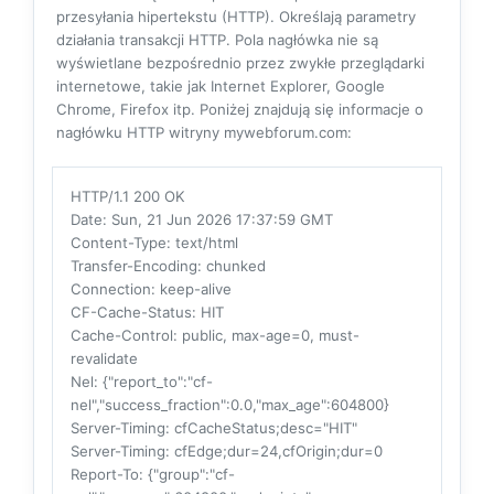
przesyłania hipertekstu (HTTP). Określają parametry
działania transakcji HTTP. Pola nagłówka nie są
wyświetlane bezpośrednio przez zwykłe przeglądarki
internetowe, takie jak Internet Explorer, Google
Chrome, Firefox itp. Poniżej znajdują się informacje o
nagłówku HTTP witryny mywebforum.com:
HTTP/1.1 200 OK
Date
: Sun, 21 Jun 2026 17:37:59 GMT
Content-Type
: text/html
Transfer-Encoding
: chunked
Connection
: keep-alive
CF-Cache-Status
: HIT
Cache-Control
: public, max-age=0, must-
revalidate
Nel
: {"report_to":"cf-
nel","success_fraction":0.0,"max_age":604800}
Server-Timing
: cfCacheStatus;desc="HIT"
Server-Timing
: cfEdge;dur=24,cfOrigin;dur=0
Report-To
: {"group":"cf-