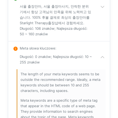
서울 출장안마, 서울 출장마사지, 안락한 분위
기에서 항상 고객님의 만족을 위해 노력하고 있
습니다. 100% 후불 결제로 최상의 출장안마를
Starlight Therapy출장샵에서 경험하세요.
Długość: 106 znaków; Najlepsza długość:
50 ~ 160 znaków
Meta słowa kluczowe
:
Długość: 0 znaków; Najlepsza długość: 10 ~
255 znaków
The length of your meta keywords seems to be
outside the recommended range. Ideally, a meta
keywords should be between 10 and 255
characters, including spaces.
Meta keywords are a specific type of meta tag
that appear in the HTML code of a web page.
They provide information to search engines
about the topic of the page. Meta keywords