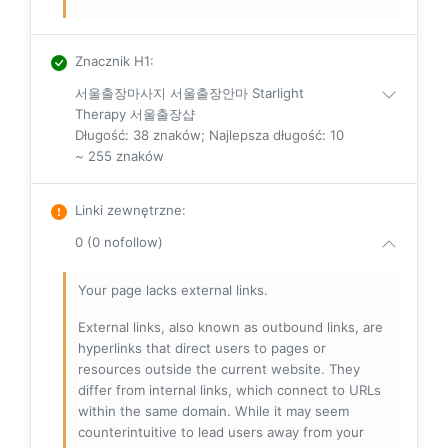
Znacznik H1
:
서울출장마사지 서울출장안마 Starlight
Therapy 서울출장샵
Długość: 38 znaków; Najlepsza długość: 10
~ 255 znaków
Linki zewnętrzne
:
0 (0 nofollow)
Your page lacks external links.
External links, also known as outbound links, are
hyperlinks that direct users to pages or
resources outside the current website. They
differ from internal links, which connect to URLs
within the same domain. While it may seem
counterintuitive to lead users away from your