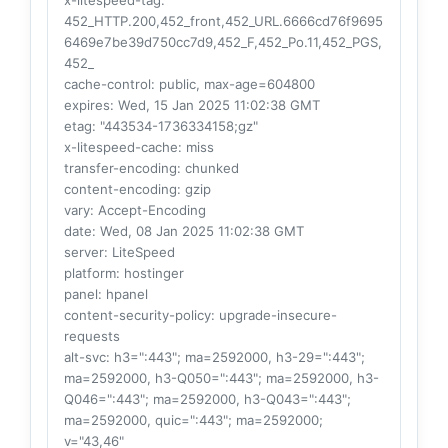
452_HTTP.200,452_front,452_URL.6666cd76f9695
6469e7be39d750cc7d9,452_F,452_Po.11,452_PGS,
452_
cache-control
: public, max-age=604800
expires
: Wed, 15 Jan 2025 11:02:38 GMT
etag
: "443534-1736334158;gz"
x-litespeed-cache
: miss
transfer-encoding
: chunked
content-encoding
: gzip
vary
: Accept-Encoding
date
: Wed, 08 Jan 2025 11:02:38 GMT
server
: LiteSpeed
platform
: hostinger
panel
: hpanel
content-security-policy
: upgrade-insecure-
requests
alt-svc
: h3=":443"; ma=2592000, h3-29=":443";
ma=2592000, h3-Q050=":443"; ma=2592000, h3-
Q046=":443"; ma=2592000, h3-Q043=":443";
ma=2592000, quic=":443"; ma=2592000;
v="43,46"