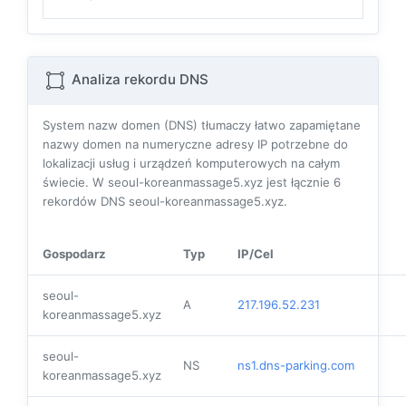
Analiza rekordu DNS
System nazw domen (DNS) tłumaczy łatwo zapamiętane
nazwy domen na numeryczne adresy IP potrzebne do
lokalizacji usług i urządzeń komputerowych na całym
świecie. W seoul-koreanmassage5.xyz jest łącznie
6
rekordów DNS seoul-koreanmassage5.xyz.
Gospodarz
Typ
IP/Cel
seoul-
A
217.196.52.231
koreanmassage5.xyz
seoul-
NS
ns1.dns-parking.com
koreanmassage5.xyz