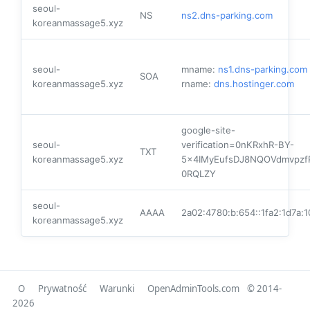
seoul-
NS
ns2.dns-parking.com
koreanmassage5.xyz
seoul-
mname:
ns1.dns-parking.com
SOA
koreanmassage5.xyz
rname:
dns.hostinger.com
google-site-
seoul-
verification=0nKRxhR-BY-
TXT
koreanmassage5.xyz
5x4IMyEufsDJ8NQOVdmvpzf
0RQLZY
seoul-
AAAA
2a02:4780:b:654::1fa2:1d7a:1
koreanmassage5.xyz
O
Prywatność
Warunki
OpenAdminTools.com
© 2014-
2026