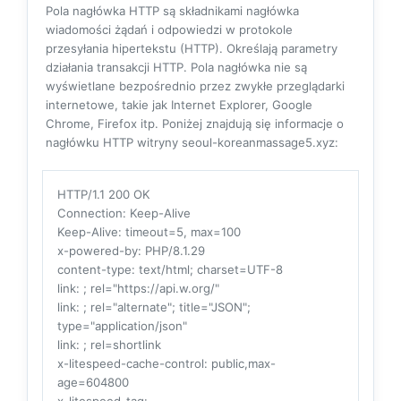
Pola nagłówka HTTP są składnikami nagłówka
wiadomości żądań i odpowiedzi w protokole
przesyłania hipertekstu (HTTP). Określają parametry
działania transakcji HTTP. Pola nagłówka nie są
wyświetlane bezpośrednio przez zwykłe przeglądarki
internetowe, takie jak Internet Explorer, Google
Chrome, Firefox itp. Poniżej znajdują się informacje o
nagłówku HTTP witryny seoul-koreanmassage5.xyz:
HTTP/1.1 200 OK
Connection
: Keep-Alive
Keep-Alive
: timeout=5, max=100
x-powered-by
: PHP/8.1.29
content-type
: text/html; charset=UTF-8
link
: ; rel="https://api.w.org/"
link
: ; rel="alternate"; title="JSON";
type="application/json"
link
: ; rel=shortlink
x-litespeed-cache-control
: public,max-
age=604800
x-litespeed-tag
: