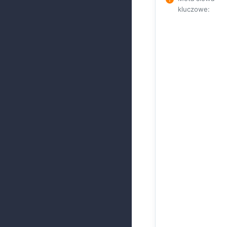
kluczowe
: