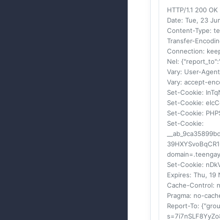
HTTP/1.1 200 OK
Date
: Tue, 23 J
Content-Type
: t
Transfer-Encodi
Connection
: kee
Nel
: {"report_to"
Vary
: User-Agent
Vary
: accept-enc
Set-Cookie
: InT
Set-Cookie
: elc
Set-Cookie
: PHP
Set-Cookie
:
__ab_9ca35899
39HXYSvoBqCR1O
domain=.teengay
Set-Cookie
: nDk
Expires
: Thu, 19
Cache-Control
: 
Pragma
: no-cach
Report-To
: {"gro
s=7i7nSLF8YyZ