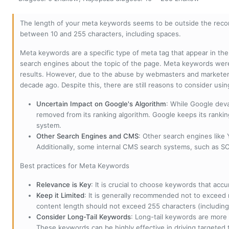
The length of your meta keywords seems to be outside the reco
between 10 and 255 characters, including spaces.
Meta keywords are a specific type of meta tag that appear in t
search engines about the topic of the page. Meta keywords wer
results. However, due to the abuse by webmasters and marketer
decade ago. Despite this, there are still reasons to consider us
Uncertain Impact on Google's Algorithm
: While Google deva
removed from its ranking algorithm. Google keeps its ranki
system.
Other Search Engines and CMS
: Other search engines like
Additionally, some internal CMS search systems, such as SOL
Best practices for Meta Keywords
Relevance is Key
: It is crucial to choose keywords that accu
Keep it Limited
: It is generally recommended not to exceed 
content length should not exceed 255 characters (including
Consider Long-Tail Keywords
: Long-tail keywords are more 
These keywords can be highly effective in driving targeted t