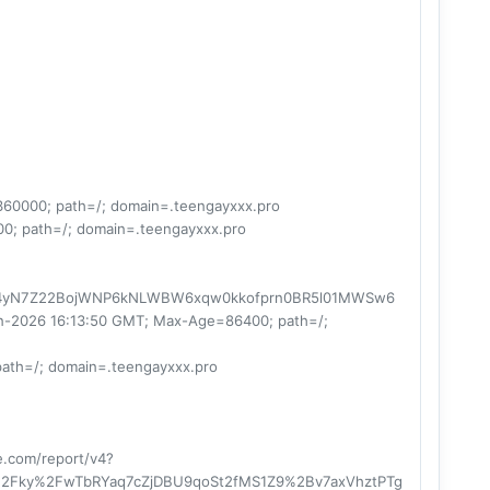
360000; path=/; domain=.teengayxxx.pro
0; path=/; domain=.teengayxxx.pro
L4yN7Z22BojWNP6kNLWBW6xqw0kkofprn0BR5l01MWSw6
026 16:13:50 GMT; Max-Age=86400; path=/;
path=/; domain=.teengayxxx.pro
re.com/report/v4?
2Fky%2FwTbRYaq7cZjDBU9qoSt2fMS1Z9%2Bv7axVhztPTg