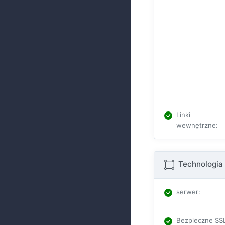
Linki
wewnętrzne
:
Technologia 
serwer
:
Bezpieczne SS