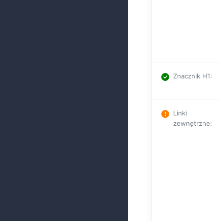
Znacznik H1
:
Linki
zewnętrzne
: