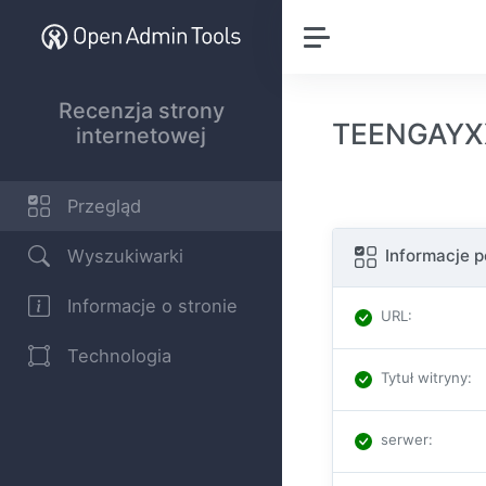
Recenzja strony
TEENGAYXX
internetowej
Przegląd
Wyszukiwarki
Informacje 
Informacje o stronie
URL
:
Technologia
Tytuł witryny
:
serwer
: