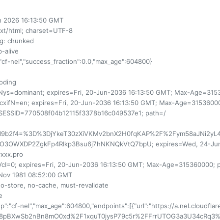
un 2026 16:13:50 GMT
ext/html; charset=UTF-8
ng
: chunked
p-alive
:"cf-nel","success_fraction":0.0,"max_age":604800}
oding
qNys=dominant; expires=Fri, 20-Jun-2036 16:13:50 GMT; Max-Age=315
CcxifN=en; expires=Fri, 20-Jun-2036 16:13:50 GMT; Max-Age=31536000
SESSID=770508f04b12115f3378b16c049537e1; path=/
bd9b2f4=%3D%3DjYkeT30zXiVKMv2bnX2H0fqKAP%2F%2Fym58aJNi2y
3OWXDP2ZgkFp4RIkp3Bsu6j7hNKNQkVtQ7bpU; expires=Wed, 24-Jun-2
xxx.pro
VcI=0; expires=Fri, 20-Jun-2036 16:13:50 GMT; Max-Age=315360000; 
 Nov 1981 08:52:00 GMT
no-store, no-cache, must-revalidate
e
up":"cf-nel","max_age":604800,"endpoints":[{"url":"https://a.nel.cloudfla
o8pBXwSb2nBn8mO0xd%2F1xquT0jysP79c5r%2FFrrUTOG3a3U34cRq3%