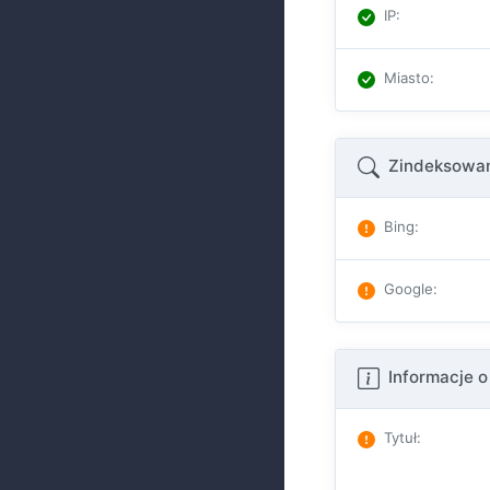
IP
:
Miasto
:
Zindeksowan
Bing
:
Google
:
Informacje o
Tytuł
: