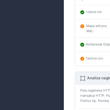
robots.txt
:
Mapa witryny
XML
:
Kompresja Gzi
favicon.ico
:
Analiza nag
Pola nagłówka HTTP
transakcji HTTP. P
Firefox itp. Poniże