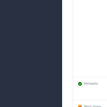
Metaopis
:
Meta słowa