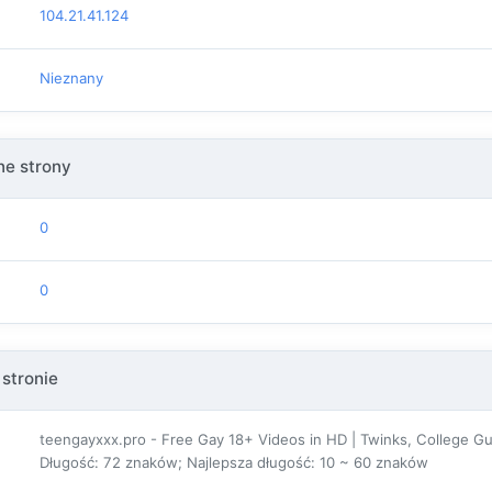
104.21.41.124
Nieznany
e strony
0
0
 stronie
teengayxxx.pro - Free Gay 18+ Videos in HD | Twinks, College G
Długość: 72 znaków; Najlepsza długość: 10 ~ 60 znaków