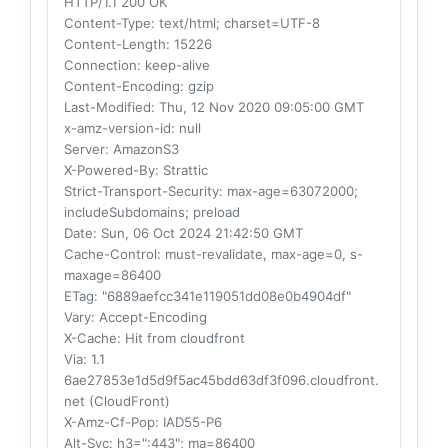
HTTP/1.1 200 OK
Content-Type
: text/html; charset=UTF-8
Content-Length
: 15226
Connection
: keep-alive
Content-Encoding
: gzip
Last-Modified
: Thu, 12 Nov 2020 09:05:00 GMT
x-amz-version-id
: null
Server
: AmazonS3
X-Powered-By
: Strattic
Strict-Transport-Security
: max-age=63072000;
includeSubdomains; preload
Date
: Sun, 06 Oct 2024 21:42:50 GMT
Cache-Control
: must-revalidate, max-age=0, s-
maxage=86400
ETag
: "6889aefcc341e119051dd08e0b4904df"
Vary
: Accept-Encoding
X-Cache
: Hit from cloudfront
Via
: 1.1
6ae27853e1d5d9f5ac45bdd63df3f096.cloudfront.
net (CloudFront)
X-Amz-Cf-Pop
: IAD55-P6
Alt-Svc
: h3=":443"; ma=86400