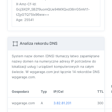
X-Amz-Cf-Id
:
Gcj3iX2P_SBZf9uomQlJe94MXQxd36rrG5mVt1-
tZjyGTQ75Ix96ww==
Age
: 25541
Analiza rekordu DNS
System nazw domen (DNS) tłumaczy łatwo zapamiętane
nazwy domen na numeryczne adresy IP potrzebne do
lokalizacji usług i urządzeń komputerowych na całym
świecie. W wpgarage.com jest łącznie
14
rekordów DNS
wpgarage.com.
Gospodarz
Typ
IP/Cel
TTL
wpgarage.com
A
3.82.81.201
300