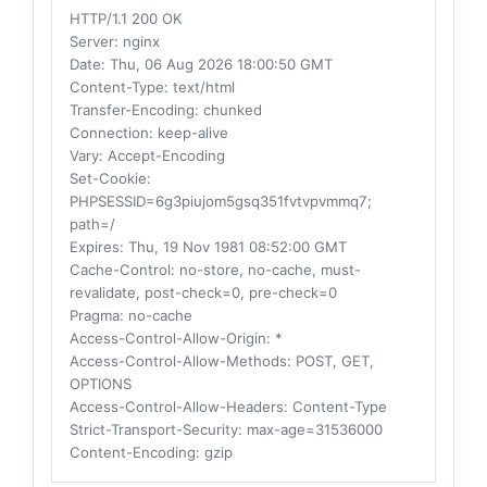
HTTP/1.1 200 OK
Server
: nginx
Date
: Thu, 06 Aug 2026 18:00:50 GMT
Content-Type
: text/html
Transfer-Encoding
: chunked
Connection
: keep-alive
Vary
: Accept-Encoding
Set-Cookie
:
PHPSESSID=6g3piujom5gsq351fvtvpvmmq7;
path=/
Expires
: Thu, 19 Nov 1981 08:52:00 GMT
Cache-Control
: no-store, no-cache, must-
revalidate, post-check=0, pre-check=0
Pragma
: no-cache
Access-Control-Allow-Origin
: *
Access-Control-Allow-Methods
: POST, GET,
OPTIONS
Access-Control-Allow-Headers
: Content-Type
Strict-Transport-Security
: max-age=31536000
Content-Encoding
: gzip