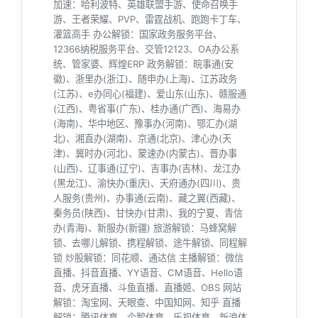
加速：哈利波特、英雄联盟手游、使命召唤手
游、王者荣耀、PVP、雷霆战机、跑跑卡丁车、
灌篮高手 办公解锁：国家政务服务平台、
12366纳税服务平台、交管12123、OA办公系
统、管家婆、辉煌ERP 政务解锁：皖事通(安
徽)、浙里办(浙江)、随申办(上海)、江苏政务
(江苏)、e办同心(福建)、爱山东(山东)、赣服通
(江西)、粤省事(广东)、桂办通(广西)、海易办
(海南)、华中地区、豫事办(河南)、鄂汇办(湖
北)、湘直办(湖南)、京通(北京)、津心办(天
津)、冀时办(河北)、蒙速办(内蒙古)、晋办事
(山西)、辽事通(辽宁)、吉事办(吉林)、龙江办
(黑龙江)、渝快办(重庆)、天府通办(四川)、贵
人服务(贵州)、办事通(云南)、藏之翼(西藏)、
秦务员(陕西)、甘快办(甘肃)、我的宁夏、青信
办(青海)、新服办(新疆) 旅游解锁：马蜂窝解
锁、去哪儿解锁、携程解锁、途牛解锁、同程解
锁 炒股解锁：同花顺、通达信 主播解锁：微信
直播、抖音直播、YY语音、CM语音、Hello语
音、虎牙直播、斗鱼直播、直播姬、OBS 网站
解锁：淘宝网、天眼查、中国知网、知乎 直播
解锁：腾讯体育、企鹅体育、乐视体育、新浪体