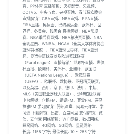
育、PP体育 直播解锁：央视影音、央视频、
CCTV5、中央五套、央视春晚、春节联欢晚会
直播解锁：CBA直播、NBA直播、FIFA直播、
FIBA直播、奥运会、巴黎奥运会、欧洲杯、世
界杯、冬奥会、残奥会 直播解锁：NBA常规
赛、NBA季后赛直播、NBA总决赛直播、NBA
全明星赛、WNBA、NCAA（全美大学体育协会
篮球锦标赛）、FIBA篮球世界杯、FIBA亚洲
杯、奥运会篮球赛以及欧洲篮球联赛
（EuroLeague） 直播解锁：世界杯直播、世俱
杯直播、欧洲杯、美洲杯、亚洲杯、欧国联
（UEFA Nations League）、欧冠联赛
（UEFA）、欧联杯、欧协联、亚冠精英联赛，
以及英超、西甲、意甲、德甲、法甲、中超、
MLS（美国职业足球大联盟）、沙特超级联赛
电台解锁：企鹅FM、蜻蜓FM、豆瓣FM、喜马
拉雅FM 学习解锁：腾讯课堂、网易云课堂、学
习通 下载解锁：迅雷、百度网盘 支付解锁：微
信、支付宝 网络解锁：WIFI网络、数据网络、
蜂窝网络、4G网络、5G网络、星链网络
长度: 1155 字符; 最佳长度: 10 ~ 255 字符