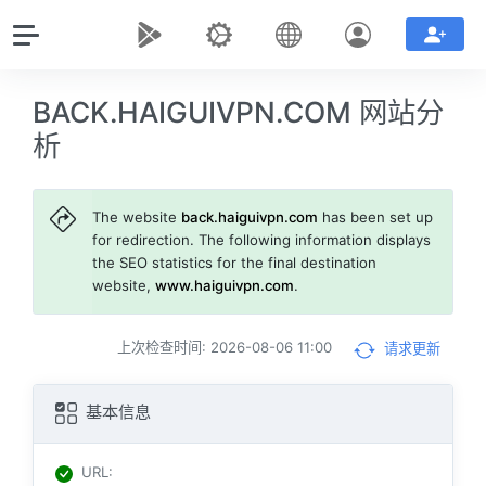
BACK.HAIGUIVPN.COM 网站分
析
The website
back.haiguivpn.com
has been set up
for redirection. The following information displays
the SEO statistics for the final destination
website,
www.haiguivpn.com
.
上次检查时间: 2026-08-06 11:00
请求更新
基本信息
URL
: