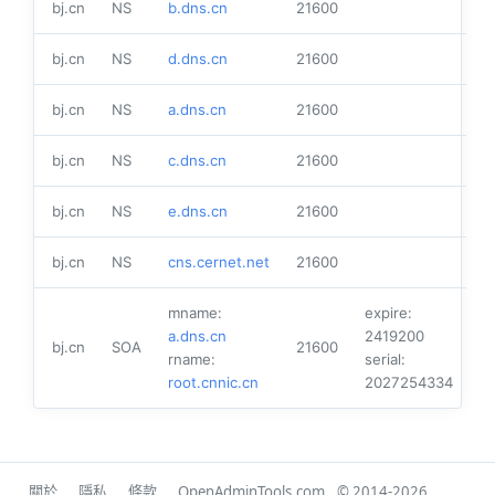
bj.cn
NS
b.dns.cn
21600
bj.cn
NS
d.dns.cn
21600
bj.cn
NS
a.dns.cn
21600
bj.cn
NS
c.dns.cn
21600
bj.cn
NS
e.dns.cn
21600
bj.cn
NS
cns.cernet.net
21600
mname:
expire:
a.dns.cn
2419200
bj.cn
SOA
21600
rname:
serial:
root.cnnic.cn
2027254334
關於
隱私
條款
OpenAdminTools.com
© 2014-2026