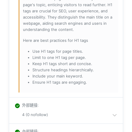
page's topic, enticing visitors to read further. H1
tags are crucial for SEO, user experience, and
accessibility. They distinguish the main title on a
webpage, aiding search engines and users in
understanding the content.
Here are best practices for H1 tags
Use H1 tags for page titles.
Limit to one H1 tag per page.
Keep H1 tags short and concise.
Structure headings hierarchically.
Include your main keyword.
Ensure H1 tags are engaging.
外部鏈接
:
4 (0 nofollow)
內部鏈接
: