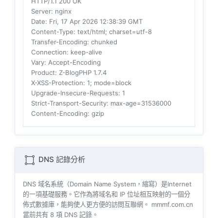
HTTP/1.1 200 OK
Server
: nginx
Date
: Fri, 17 Apr 2026 12:38:39 GMT
Content-Type
: text/html; charset=utf-8
Transfer-Encoding
: chunked
Connection
: keep-alive
Vary
: Accept-Encoding
Product
: Z-BlogPHP 1.7.4
X-XSS-Protection
: 1; mode=block
Upgrade-Insecure-Requests
: 1
Strict-Transport-Security
: max-age=31536000
Content-Encoding
: gzip
DNS 記錄分析
DNS 域名系統（Domain Name System，縮寫）是Internet
的一項基礎服務。它作為將域名和 IP 位址相互映射的一個分
佈式數據庫，能夠使人更方便的訪問互聯網。 mmmf.com.cn
當前共有
8
項 DNS 記錄。