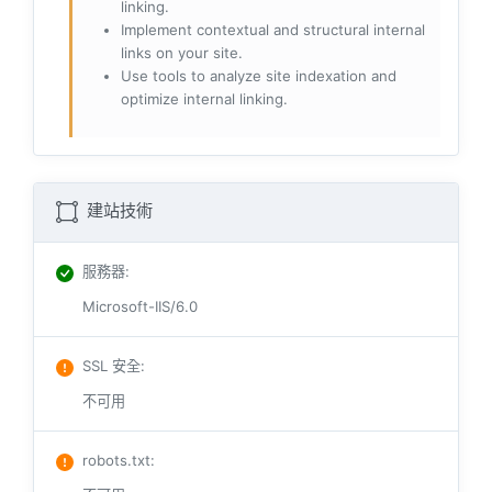
linking.
Implement contextual and structural internal
links on your site.
Use tools to analyze site indexation and
optimize internal linking.
建站技術
服務器
:
Microsoft-IIS/6.0
SSL 安全
:
不可用
robots.txt
: