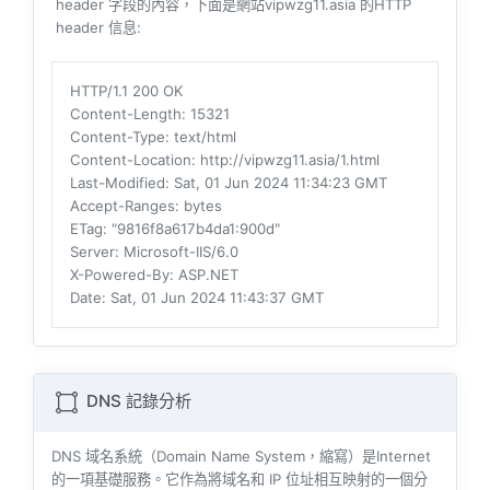
header 字段的內容，下面是網站vipwzg11.asia 的HTTP
header 信息:
HTTP/1.1 200 OK
Content-Length
: 15321
Content-Type
: text/html
Content-Location
: http://vipwzg11.asia/1.html
Last-Modified
: Sat, 01 Jun 2024 11:34:23 GMT
Accept-Ranges
: bytes
ETag
: "9816f8a617b4da1:900d"
Server
: Microsoft-IIS/6.0
X-Powered-By
: ASP.NET
Date
: Sat, 01 Jun 2024 11:43:37 GMT
DNS 記錄分析
DNS 域名系統（Domain Name System，縮寫）是Internet
的一項基礎服務。它作為將域名和 IP 位址相互映射的一個分