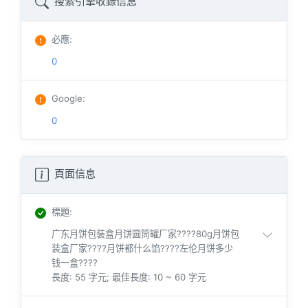
搜索引擎收錄信息
必應
:
0
Google
:
0
頁面信息
標題
:
广东月饼包装盒月饼圆筒罐厂家????80g月饼包
装盒厂家????月饼都什么馅????左伦月饼多少
钱一盒????
長度: 55 字元; 最佳長度: 10 ~ 60 字元