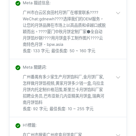
Meta 描述信息
:
广州市白云区良田村月饼厂在哪里联系????
WeChat:gdnewh????选择我们的OEM服务，
让您的月饼品牌在市场上以高品质和卓越口感脱
颖而出。????厦门中秋月饼定制厂家⚫️全自动
月饼馅炒锅????用月饼盒手工制作图片????云
南特色月饼 - bpw.asia
長度: 133 字元; 最佳長度: 50 ~ 160 字元
Meta 關鍵詞
:
广州番禺有多少家生产月饼馅料厂,金月饼厂家,
怎样做月饼馅视频,黄家月饼多少钱一盒,乌拉圭
月饼内托定制价格范围,斯里兰卡月饼馅料厂家
招聘业务员,巴布亚新几内亚精美月饼盒,瑞典河
南月饼馅料
長度: 92 字元; 最佳長度: 10 ~ 255 字元
H1標籤
:
在广州市搜索广州皮盒月饼盒厂家