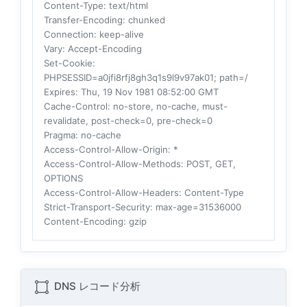
Content-Type
: text/html
Transfer-Encoding
: chunked
Connection
: keep-alive
Vary
: Accept-Encoding
Set-Cookie
:
PHPSESSID=a0jfi8rfj8gh3q1s9l9v97ak01; path=/
Expires
: Thu, 19 Nov 1981 08:52:00 GMT
Cache-Control
: no-store, no-cache, must-
revalidate, post-check=0, pre-check=0
Pragma
: no-cache
Access-Control-Allow-Origin
: *
Access-Control-Allow-Methods
: POST, GET,
OPTIONS
Access-Control-Allow-Headers
: Content-Type
Strict-Transport-Security
: max-age=31536000
Content-Encoding
: gzip
DNS レコード分析