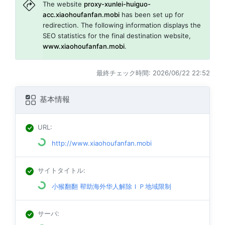
The website
proxy-xunlei-huiguo-
acc.xiaohoufanfan.mobi
has been set up for
redirection. The following information displays the
SEO statistics for the final destination website,
www.xiaohoufanfan.mobi
.
最終チェック時間: 2026/06/22 22:52
基本情報
URL
:
http://www.xiaohoufanfan.mobi
サイトタイトル
:
小猴翻翻 帮助海外华人解除ＩＰ地域限制
サーバ
: