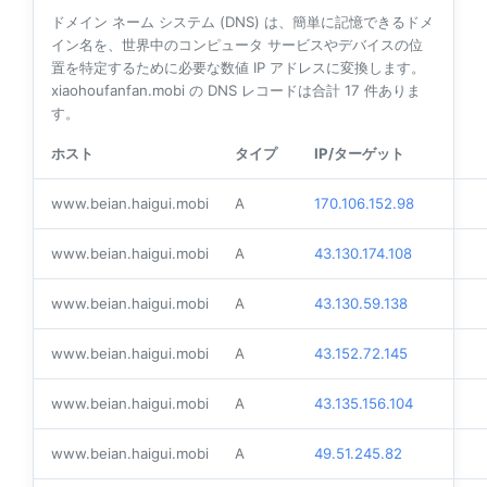
ドメイン ネーム システム (DNS) は、簡単に記憶できるドメ
イン名を、世界中のコンピュータ サービスやデバイスの位
置を特定するために必要な数値 IP アドレスに変換します。
xiaohoufanfan.mobi の DNS レコードは合計
17
件ありま
す。
ホスト
タイプ
IP/ターゲット
www.beian.haigui.mobi
A
170.106.152.98
www.beian.haigui.mobi
A
43.130.174.108
www.beian.haigui.mobi
A
43.130.59.138
www.beian.haigui.mobi
A
43.152.72.145
www.beian.haigui.mobi
A
43.135.156.104
www.beian.haigui.mobi
A
49.51.245.82