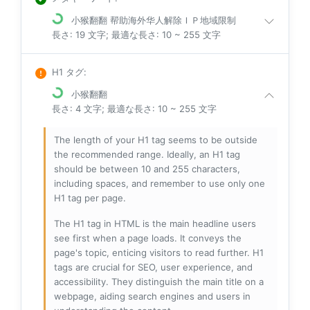
小猴翻翻 帮助海外华人解除ＩＰ地域限制
長さ: 19 文字; 最適な長さ: 10 ~ 255 文字
H1 タグ
:
小猴翻翻
長さ: 4 文字; 最適な長さ: 10 ~ 255 文字
The length of your H1 tag seems to be outside
the recommended range. Ideally, an H1 tag
should be between 10 and 255 characters,
including spaces, and remember to use only one
H1 tag per page.
The H1 tag in HTML is the main headline users
see first when a page loads. It conveys the
page's topic, enticing visitors to read further. H1
tags are crucial for SEO, user experience, and
accessibility. They distinguish the main title on a
webpage, aiding search engines and users in