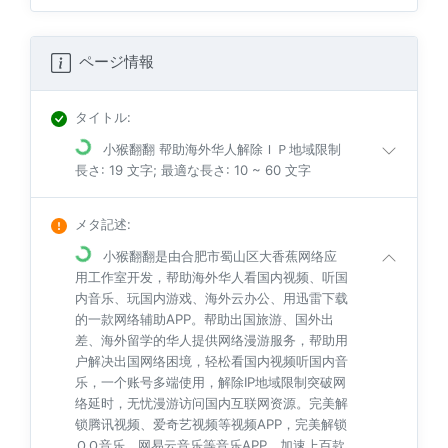
ページ情報
タイトル
:
小猴翻翻 帮助海外华人解除ＩＰ地域限制
長さ: 19 文字; 最適な長さ: 10 ~ 60 文字
メタ記述
:
小猴翻翻是由合肥市蜀山区大香蕉网络应
用工作室开发，帮助海外华人看国内视频、听国
内音乐、玩国内游戏、海外云办公、用迅雷下载
的一款网络辅助APP。帮助出国旅游、国外出
差、海外留学的华人提供网络漫游服务，帮助用
户解决出国网络困境，轻松看国内视频听国内音
乐，一个账号多端使用，解除IP地域限制突破网
络延时，无忧漫游访问国内互联网资源。完美解
锁腾讯视频、爱奇艺视频等视频APP，完美解锁
ＱＱ音乐、网易云音乐等音乐APP，加速上百款