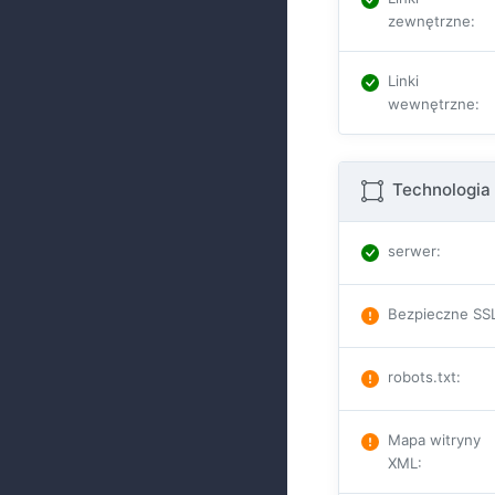
zewnętrzne
:
Linki
wewnętrzne
:
Technologia 
serwer
:
Bezpieczne SS
robots.txt
:
Mapa witryny
XML
: