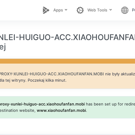
Apps
Web Tools
P
LEI-HUIGUO-ACC.XIAOHOUFANFAN.
ej
PROXY-XUNLEI-HUIGUO-ACC.XIAOHOUFANFAN.MOBI
nie były aktual
dla tej witryny. Poczekaj kilka minut.
proxy-xunlei-huiguo-acc.xiaohoufanfan.mobi
has been set up for redire
destination website,
www.xiaohoufanfan.mobi
.