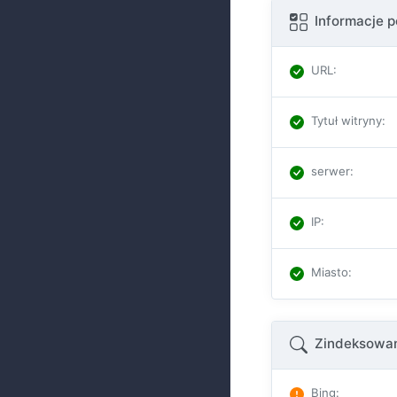
Informacje 
URL
:
Tytuł witryny
:
serwer
:
IP
:
Miasto
:
Zindeksowan
Bing
: