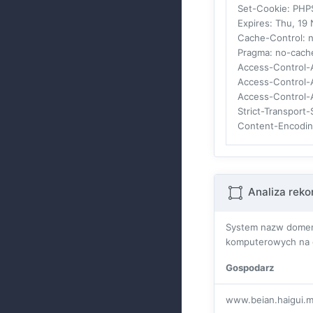
Set-Cookie
: PHP
Expires
: Thu, 19
Cache-Control
: 
Pragma
: no-cach
Access-Control-A
Access-Control-
Access-Control-
Strict-Transport-
Content-Encodi
Analiza rek
System nazw domen 
komputerowych na c
Gospodarz
www.beian.haigui.m