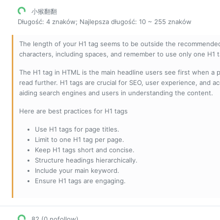
小猴翻翻
Długość: 4 znaków; Najlepsza długość: 10 ~ 255 znaków
The length of your H1 tag seems to be outside the recommended
characters, including spaces, and remember to use only one H1 
The H1 tag in HTML is the main headline users see first when a pa
read further. H1 tags are crucial for SEO, user experience, and ac
aiding search engines and users in understanding the content.
Here are best practices for H1 tags
Use H1 tags for page titles.
Limit to one H1 tag per page.
Keep H1 tags short and concise.
Structure headings hierarchically.
Include your main keyword.
Ensure H1 tags are engaging.
82 (0 nofollow)