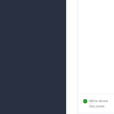
Meta słowa
kluczowe
: