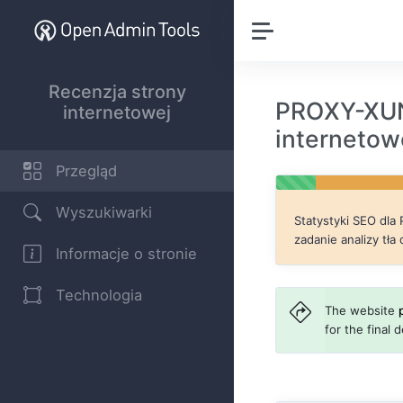
Recenzja strony
PROXY-XUN
internetowej
internetow
Przegląd
Wyszukiwarki
Statystyki SEO dla
zadanie analizy tła 
Informacje o stronie
Technologia
The website
for the final 