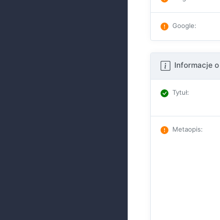
Google
:
Informacje o
Tytuł
:
Metaopis
: