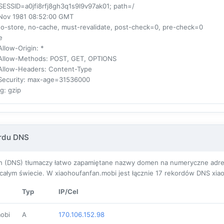
SESSID=a0jfi8rfj8gh3q1s9l9v97ak01; path=/
 Nov 1981 08:52:00 GMT
no-store, no-cache, must-revalidate, post-check=0, pre-check=0
e
llow-Origin
: *
Allow-Methods
: POST, GET, OPTIONS
Allow-Headers
: Content-Type
Security
: max-age=31536000
ng
: gzip
ordu DNS
(DNS) tłumaczy łatwo zapamiętane nazwy domen na numeryczne adresy I
ałym świecie. W xiaohoufanfan.mobi jest łącznie
17
rekordów DNS xiao
Typ
IP/Cel
obi
A
170.106.152.98