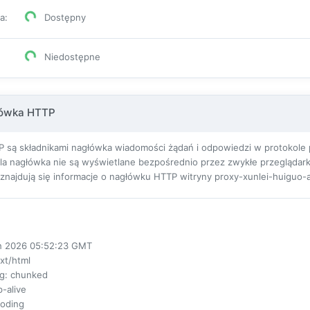
pa
:
Dostępny
Niedostępne
łówka HTTP
 są składnikami nagłówka wiadomości żądań i odpowiedzi w protokole pr
ola nagłówka nie są wyświetlane bezpośrednio przez zwykłe przeglądarki
ej znajdują się informacje o nagłówku HTTP witryny proxy-xunlei-huiguo-
un 2026 05:52:23 GMT
ext/html
ng
: chunked
p-alive
coding