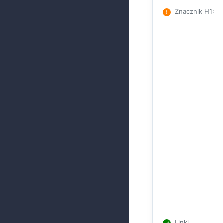
Znacznik H1
:
Linki