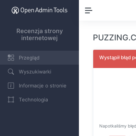
Recenzja strony
PUZZING.CO
internetowej
Wystąpił błąd 
Przegląd
Wyszukiwarki
Informacje o stronie
Technologia
Napotkaliśmy błę