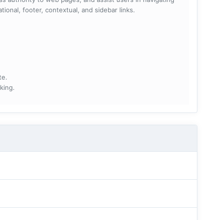
ational, footer, contextual, and sidebar links.
te.
king.