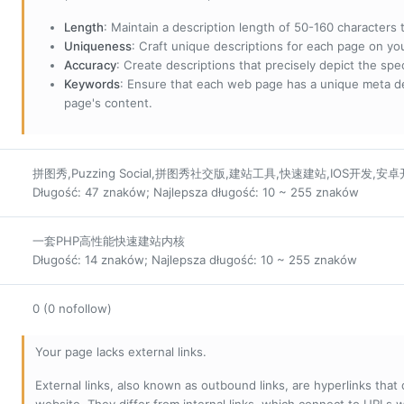
Length
: Maintain a description length of 50-160 characters to
Uniqueness
: Craft unique descriptions for each page on yo
Accuracy
: Create descriptions that precisely depict the sp
Keywords
: Ensure that each web page has a unique meta de
page's content.
拼图秀,Puzzing Social,拼图秀社交版,建站工具,快速建站,IOS开发,安
Długość: 47 znaków; Najlepsza długość: 10 ~ 255 znaków
一套PHP高性能快速建站内核
Długość: 14 znaków; Najlepsza długość: 10 ~ 255 znaków
0 (0 nofollow)
Your page lacks external links.
External links, also known as outbound links, are hyperlinks that