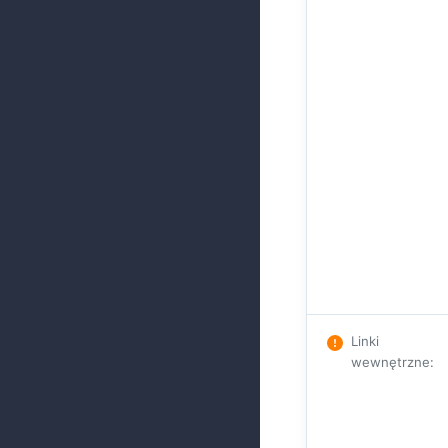
Linki
wewnętrzne
: