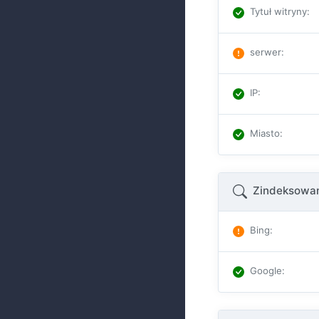
Tytuł witryny
:
serwer
:
IP
:
Miasto
:
Zindeksowan
Bing
:
Google
: