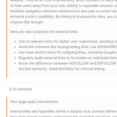
website. They differ from internal links, which connect to URLs 
to lead users away from your site, linking to reputable sources can
facilitate navigation between websites but also play a crucial rol
enhance a site's credibility. By linking to trustworthy sites, you
engines like Google.
Here are best practices for external links:
Link to relevant sites for better user experience, avoiding c
Avoid link schemes like buying/selling links, use SPONSO
Use clear anchor texts for outgoing links, following Google'
Regularly audit external links to fix broken or redirected li
Know the difference between NOFOLLOW and DOFOLLOW links:
and link authority. Avoid NoFollow for internal linking.
0 (0 nofollow)
Your page lacks internal links.
Internal links are hyperlinks within a website that connect diffe
they help search engines understand the website’s structure, pas