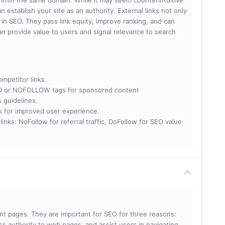
within the same domain. While it may seem counterintuitive
 establish your site as an authority. External links not only
e in SEO. They pass link equity, improve ranking, and can
 can provide value to users and signal relevance to search
ompetitor links.
RED or NOFOLLOW tags for sponsored content
s guidelines.
nks for improved user experience.
 NoFollow for referral traffic, DoFollow for SEO value
rent pages. They are important for SEO for three reasons:
s authority to web pages, and assist users in navigating