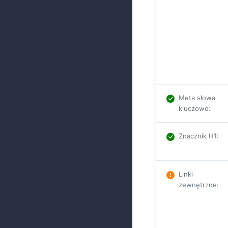
Meta słowa
kluczowe
:
Znacznik H1
:
Linki
zewnętrzne
: