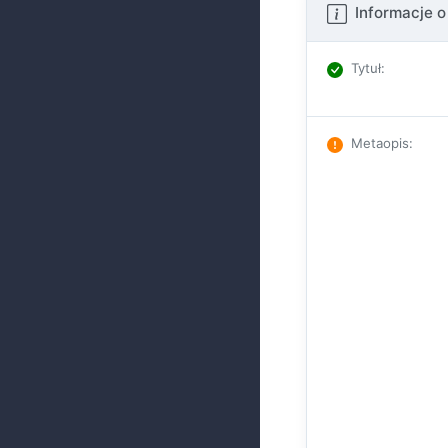
Informacje o
Tytuł
:
Metaopis
: