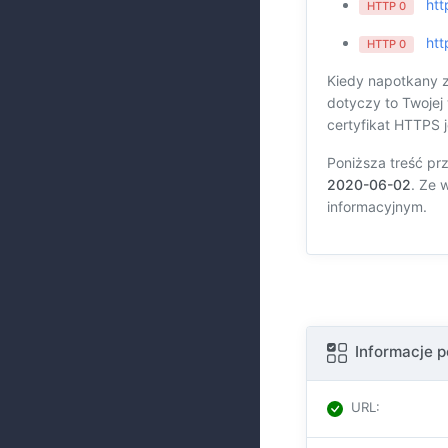
htt
HTTP 0
htt
HTTP 0
Kiedy napotkany z
dotyczy to Twojej
certyfikat HTTPS j
Poniższa treść pr
2020-06-02
. Ze 
informacyjnym.
Informacje 
URL
: