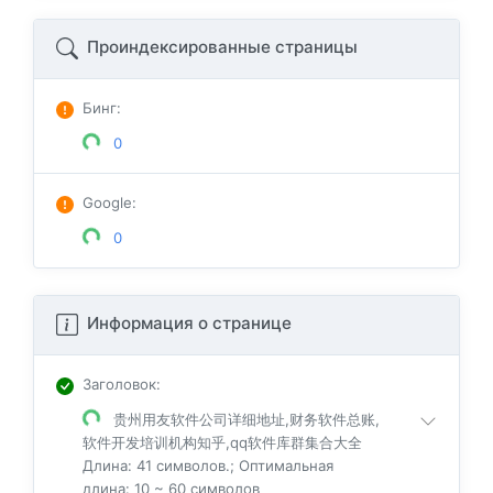
Проиндексированные страницы
Бинг
:
0
Google
:
0
Информация о странице
Заголовок
:
贵州用友软件公司详细地址,财务软件总账,
软件开发培训机构知乎,qq软件库群集合大全
Длина: 41 символов.; Оптимальная
длина: 10 ~ 60 символов