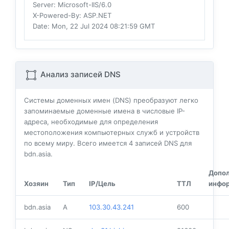
Server
: Microsoft-IIS/6.0
X-Powered-By
: ASP.NET
Date
: Mon, 22 Jul 2024 08:21:59 GMT
Анализ записей DNS
Системы доменных имен (DNS) преобразуют легко
запоминаемые доменные имена в числовые IP-
адреса, необходимые для определения
местоположения компьютерных служб и устройств
по всему миру. Всего имеется
4
записей DNS для
bdn.asia.
Допо
Хозяин
Тип
IP/Цель
ТТЛ
инфо
bdn.asia
A
103.30.43.241
600